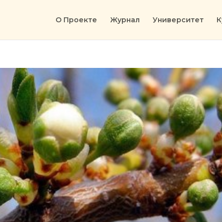
О Проекте
Журнал
Университет
К