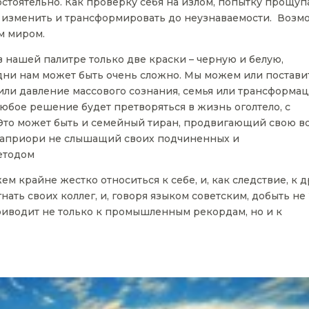
стоятельно. Как проверку себя на излом, попытку прощуп
 изменить и трансформировать до неузнаваемости. Воз
м миром.
 нашей палитре только две краски – черную и белую,
дни нам может быть очень сложно. Мы можем или постави
ли давление массового сознания, семья или трансформац
любое решение будет претворяться в жизнь оголтело, с
 Это может быть и семейный тиран, продвигающий свою в
к, априори не слышащий своих подчиненных и
етодом
 крайне жестко относиться к себе, и, как следствие, к д
ать своих коллег, и, говоря языком советским, добыть не
 приводит не только к промышленным рекордам, но и к