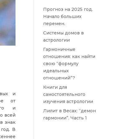
Прогноз на 2025 год.
Начало больших
перемен.
Системы домов в
астрологии
Гармоничные
отношения: как найти
свою “формулу
идеальных
отношений”?
Книги для
вых и
самостоятельного
ое от
изучения астрологии
ого и
Лилит в Весах: “демон
со всей
гармонии”. Часть 1
в знак
год. В
еннее