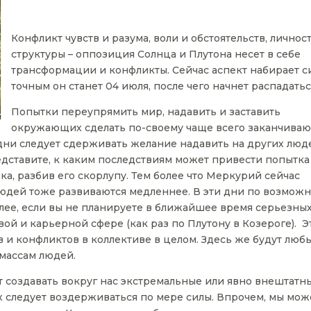
Конфликт чувств и разума, воли и обстоятельств, личнос
структуры – оппозиция Солнца и Плутона несет в себе
трансформации и конфликты. Сейчас аспект набирает си
точным он станет 04 июля, после чего начнет распадатьс
Попытки переупрямить мир, надавить и заставить
окружающих сделать по-своему чаще всего заканчиваю
дни следует сдерживать желание надавить на других люд
едставите, к каким последствиям может привести попытка
а, разбив его скорлупу. Тем более что Меркурий сейчас
 людей тоже развиваются медленнее. В эти дни по возмож
олее, если вы не планируете в ближайшее время серьезны
й и карьерной сфере (как раз по Плутону в Козероге). Э
 и конфликтов в коллективе в целом. Здесь же будут люб
массам людей.
 создавать вокруг нас экстремальные или явно внештатн
ых следует воздерживаться по мере силы. Впрочем, мы мо