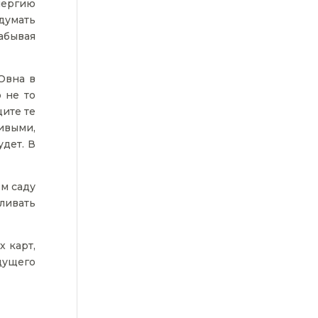
Энергию
думать
абывая
Овна в
о не то
ите те
ивыми,
дет. В
ем саду
ливать
 карт,
дущего