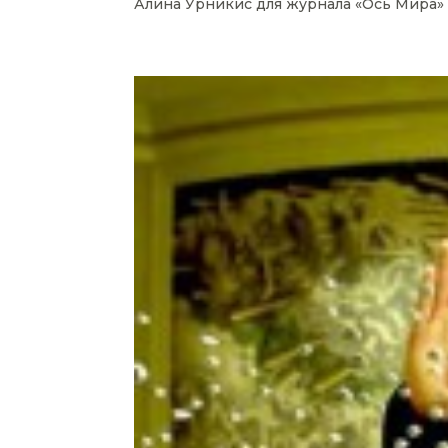
Алина Урникис для журнала «Ось Мира»