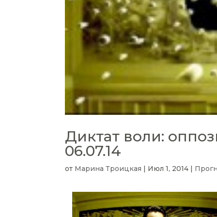
Диктат воли: оппоз
06.07.14
от
Марина Троицкая
|
Июл 1, 2014
|
Прог