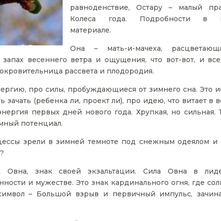
равноденствие, Остару – малый пр
Колеса года. Подробности в 
материале.
Она – мать-и-мачеха, расцветаю
запах весеннего ветра и ощущения, что вот-вот, и все
покровительница рассвета и плодородия.
ергию, про силы, пробуждающиеся от зимнего сна. Это и
зачать (ребенка ли, проект ли), про идею, что витает в 
энергия первых дней нового года. Хрупкая, но сильная. 
омный потенциал.
цессы зрели в зимней темноте под снежным одеялом и 
е?
 Овна, знак своей экзальтации. Сила Овна в лиде
ности и мужестве. Это знак кардинального огня, где сол
 символ – Большой взрыв и первичный импульс, зачи