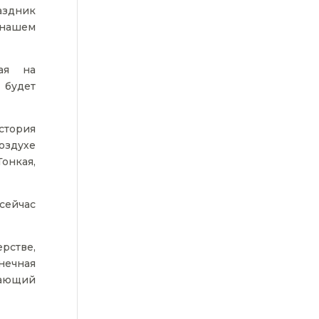
аздник
нашем
щая на
 будет
стория
воздухе
Тонкая,
сейчас
рстве,
нечная
нающий