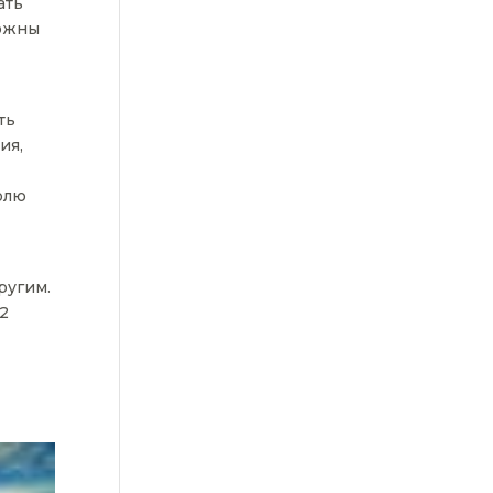
ать
можны
ть
ия,
олю
ругим.
 2