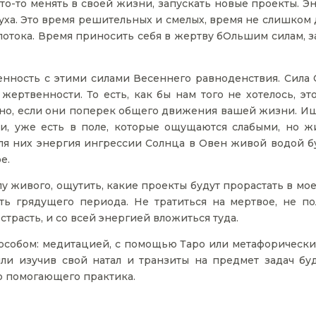
что-то менять в своей жизни, запускать новые проекты. 
уха. Это время решительных и смелых, время не слишком 
отока. Время приносить себя в жертву бОльшим силам, з
бенность с этими силами Весеннего равноденствия. Сила 
 жертвенности. То есть, как бы нам того не хотелось, эт
нно, если они поперек общего движения вашей жизни. Ищ
ки, уже есть в поле, которые ощущаются слабыми, но ж
ля них энергия ингрессии Солнца в Овен живой водой бу
е.
у живого, ощутить, какие проекты будут прорастать в мо
ть грядущего периода. Не тратиться на мертвое, не по
 страсть, и со всей энергией вложиться туда.
собом: медитацией, с помощью Таро или метафорических
и изучив свой натал и транзиты на предмет задач бу
ю помогающего практика.