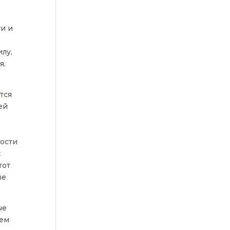
ти и
лу,
я.
тся
ей
ности
х
тот
ые
ые
жем