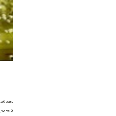
добрая.
врелий