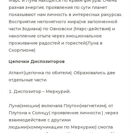
Марс и Луна находятся по краям фигуры. Очень
разная энергия, проявления по сути планет
показывают нам личность в интересных ракурсах.
Восприятие непонятного мира(не заполненной
части Зодиака) по Овновски (Марс-действия) и
накопление опыта через эмоциональное
проживание радостей и горестей(Луна в
Скорпионе)
Цепочки Диспозиторов
Атлант(цепочка по обители). Образовались две
отдельные части.
Диспозитор – Меркурий.
Луна(эмоции) включала Плутон(магнетизм), от
Плутона к Солнцу( проявление личности ) ,через
взаимодействие с другими
людьми(коммуникации по Меркурию) смогла