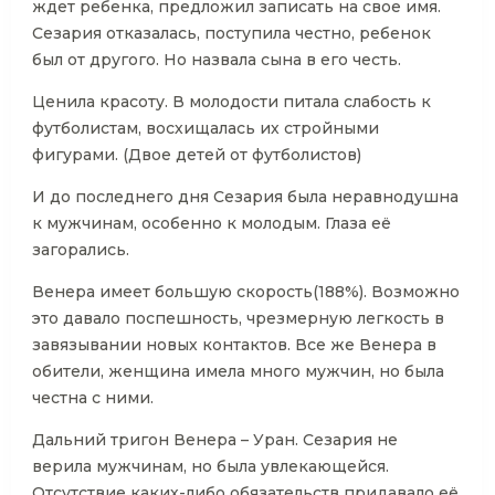
ждет ребенка, предложил записать на свое имя.
Сезария отказалась, поступила честно, ребенок
был от другого. Но назвала сына в его честь.
Ценила красоту. В молодости питала слабость к
футболистам, восхищалась их стройными
фигурами. (Двое детей от футболистов)
И до последнего дня Сезария была неравнодушна
к мужчинам, особенно к молодым. Глаза её
загорались.
Венера имеет большую скорость(188%). Возможно
это давало поспешность, чрезмерную легкость в
завязывании новых контактов. Все же Венера в
обители, женщина имела много мужчин, но была
честна с ними.
Дальний тригон Венера – Уран. Сезария не
верила мужчинам, но была увлекающейся.
Отсутствие каких-либо обязательств придавало её