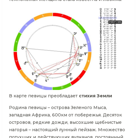
В карте певицы преобладает
стихия Земли
Родина певицы – острова Зеленого Мыса,
западная Африка, 600км от побережья. Десяток
островов, редкие дожди, высохшие щебнистые
нагорья – настоящий лунный пейзаж. Множество
потухших и действующих вулканов, постоянный