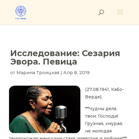
Исследование: Сезария
Эвора. Певица
от
Марина Троицкая
|
Апр 8, 2019
(27.08.1941, Кабо-
Верде).
**Чудны дела
твои, Господи!
Грузная, хмурая,
не молодая
темнокожая женщина стала известна и любима!**