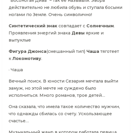
“Босоногая Дива” – так её называли. Эвора
действительно не любила обувь и ступала босыми
ногами по Земле. Очень символично!
Синтетический знак
совпадает с
Солнечным
.
Проявления энергий знака
Девы
яркие и
выпуклые
Фигура Джонса
(смешанный тип)
Чаша
тяготеет
к
Локомотиву
.
· Чаша
Вечный поиск. В юности Сезария мечтала выйти
замуж, но этой мечте не суждено было
исполниться. Много романов, трое детей…
Она сказала, что имела такое количество мужчин,
что однажды сбилась со счету. Ускользающее
счастье…
Музыкальный жанр в котором работала певица