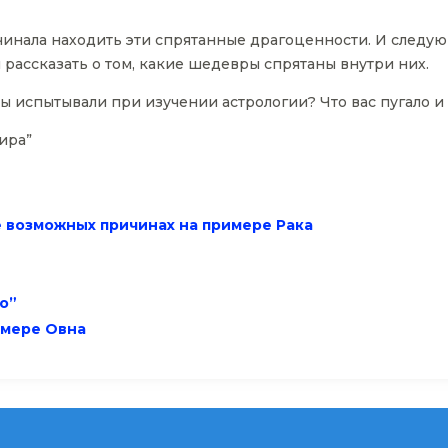
ачинала находить эти спрятанные драгоценности. И следу
 рассказать о том, какие шедевры спрятаны внутри них.
 вы испытывали при изучении астрологии? Что вас пугало 
ира”
е возможных причинах на примере Рака
ро”
имере Овна