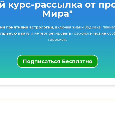
й курс-рассылка от про
Мира"
ми понятиями астрологии
, включая знаки Зодиака, плане
атальную карту
и интерпретировать психологические особ
гороскоп.
Подписаться Бесплатно