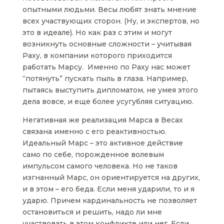
опытными людьми. Весы любят знать мнение
всех участвующих сторон. (Ну, и экспертов, но
это в идеале). Но как раз с этим и могут
возникнуть основные сложности – учитывая
Раху, в компании которого приходится
работать Марсу. Именно по Раху нас может
“потянуть” пускать пыль в глаза. Например,
пытаясь выступить дипломатом, не умея этого
дела вовсе, и еще более усугубляя ситуацию.
Негативная же реализация Марса в Весах
связана именно с его реактивностью.
Идеальный Марс – это активное действие
само по себе, порожденное волевым
импульсом самого человека. Но не таков
изгнанный Марс, он ориентируется на других,
и в этом – его беда. Если меня ударили, то и я
ударю. Причем кардинальность не позволяет
остановиться и решить, надо ли мне
участвовать в этом конфликте или нет. Если