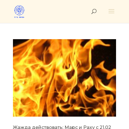
Жажда действовать: Марс и Раху с 21.02