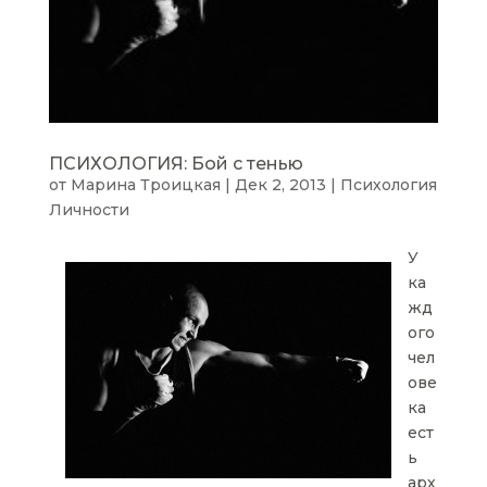
ПСИХОЛОГИЯ: Бой с тенью
от
Марина Троицкая
|
Дек 2, 2013
|
Психология
Личности
У
ка
жд
ого
чел
ове
ка
ест
ь
арх