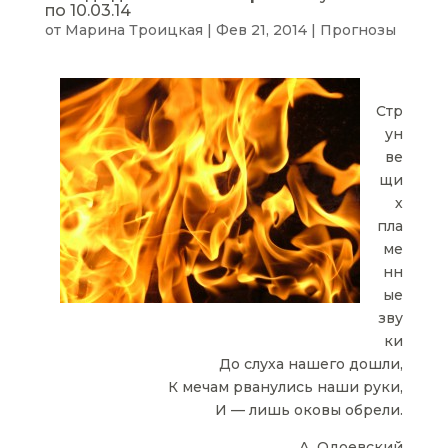
по 10.03.14
от
Марина Троицкая
|
Фев 21, 2014
|
Прогнозы
Стр
ун
ве
щи
х
пла
ме
нн
ые
зву
ки
До слуха нашего дошли,
К мечам рванулись наши руки,
И — лишь оковы обрели.
А. Одоевский