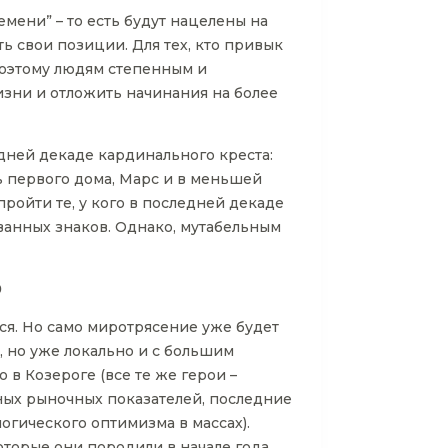
емени” – то есть будут нацелены на
ь свои позиции. Для тех, кто привык
 Поэтому людям степенным и
зни и отложить начинания на более
едней декаде кардинального креста:
ь первого дома, Марс и в меньшей
ойти те, у кого в последней декаде
ванных знаков. Однако, мутабельным
0
ься. Но само миротрясение уже будет
 но уже локально и с большим
в Козероге (все те же герои –
жных рыночных показателей, последние
огического оптимизма в массах).
торые они породили в начале года.