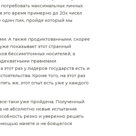
ет потребовать максимальных личных
я это время примерно до 20х чисел
ще один пик, пройдя который мы
ими. А также продиктованными, скорее
 уже показывает этот странный
ков бессимптомных носителей, а
и адекватными правилами
 этот раз у лидеров государств есть и
тоятельства. Кроме того, на этот раз
пять же, этот опыт есть уже у каждого
 все-таки уже пройдена. Полученный
 а не абсолютно новые испытания.
пособность резко и уверенно решать
помощью мачете и не боящегося