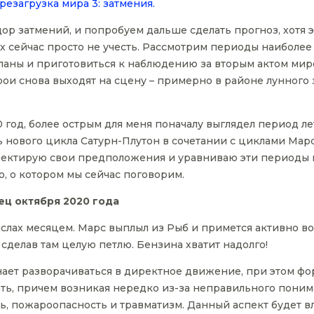
резагрузка мира 3: затмения.
р затмений, и попробуем дальше сделать прогноз, хотя э
х сейчас просто не учесть. Рассмотрим периоды наиболее
ланы и приготовиться к наблюдению за вторым актом мир
рои снова выходят на сцену – примерно в районе лунного
0 год, более острым для меня поначалу выглядел период л
ь нового цикла Сатурн-Плутон в сочетании с циклами Мар
ектирую свои предположения и уравниваю эти периоды в 
, о котором мы сейчас поговорим.
ец октября 2020 года
слах месяцем. Марс выплыл из Рыб и примется активно во
 сделав там целую петлю. Бензина хватит надолго!
ает разворачиваться в директное движение, при этом фо
ть, причем возникая нередко из-за неправильного понима
ь, пожароопасность и травматизм. Данный аспект будет вл