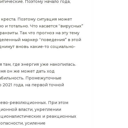
итические. Поэтому начало года,
о креста. Поэтому ситуация может
 и тотально. Что касается “вирусных”
ранзиты. Так что прогноз на эту тему
еделенный маркер “поведения” в этой
однимут вновь какие-то социально-
 там, где энергия уже накопилась.
емя он же может дать ход
табильность. Промежуточные
 2021 года, на первой точной
лево-революционных. При этом
ционной власти, укреплении
ационалистических и реакционных
опасности, усиление