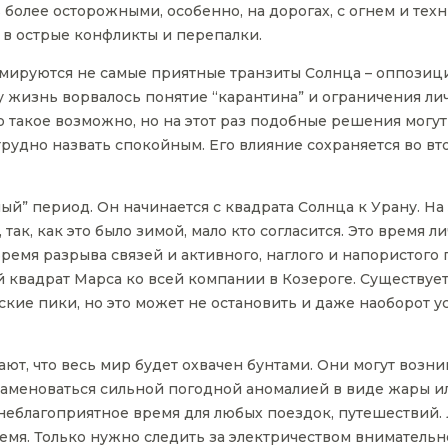
 более осторожными, особенно, на дорогах, с огнем и тех
 в острые конфликты и перепалки.
мируются не самые приятные транзиты Солнца – оппозици
у жизнь ворвалось понятие “карантина” и ограничения л
о такое возможно, но на этот раз подобные решения могу
трудно назвать спокойным. Его влияние сохраняется во вт
ый” период. Он начинается с квадрата Солнца к Урану. На 
так, как это было зимой, мало кто согласится. Это время ли
ремя разрыва связей и активного, наглого и напористого
квадрат Марса ко всей компании в Козероге. Существует 
кие пики, но это может не остановить и даже наоборот 
ют, что весь мир будет охвачен бунтами. Они могут возни
наменоваться сильной погодной аномалией в виде жары и
неблагоприятное время для любых поездок, путешествий.
емя. Только нужно следить за электричеством внимательне