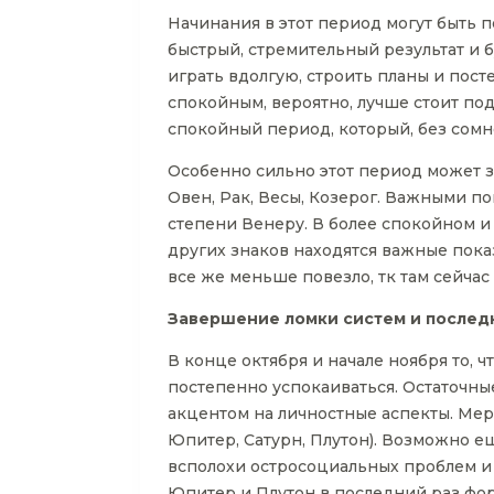
Начинания в этот период могут быть п
быстрый, стремительный результат и б
играть вдолгую, строить планы и пос
спокойным, вероятно, лучше стоит по
спокойный период, который, без сомне
Особенно сильно этот период может за
Овен, Рак, Весы, Козерог. Важными п
степени Венеру. В более спокойном и
других знаков находятся важные пока
все же меньше повезло, тк там сейчас
Завершение ломки систем и послед
В конце октября и начале ноября то, 
постепенно успокаиваться. Остаточны
акцентом на личностные аспекты. Мерк
Юпитер, Сатурн, Плутон). Возможно ещ
всполохи остросоциальных проблем и ф
Юпитер и Плутон в последний раз фор