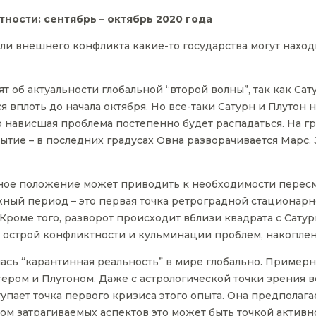
тности: сентябрь – октябрь 2020 года
ли внешнего конфликта какие-то государства могут находи
ят об актуальности глобальной “второй волны”, так как Са
я вплоть до начала октября. Но все-таки Сатурн и Плутон 
то нависшая проблема постепенно будет распадаться. На г
бытие – в последних градусах Овна разворачивается Марс
ное положение может приводить к необходимости пересм
ный период – это первая точка ретроградной стационарн
Кроме того, разворот происходит вблизи квадрата с Сату
 острой конфликтности и кульминации проблем, накоплен
лась “карантинная реальность” в мире глобально. Пример
ером и Плутоном. Даже с астрологической точки зрения в
тупает точка первого кризиса этого опыта. Она предполаг
том затрагиваемых аспектов это может быть точкой активно