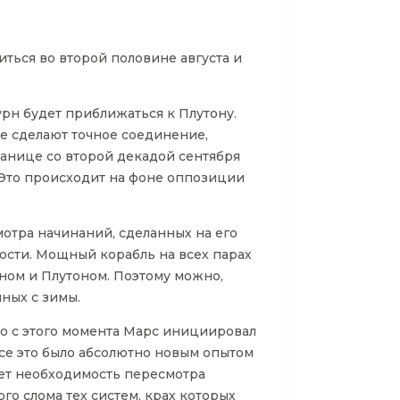
ться во второй половине августа и
турн будет приближаться к Плутону.
не сделают точное соединение,
ранице со второй декадой сентября
. Это происходит на фоне оппозиции
отра начинаний, сделанных на его
ости. Мощный корабль на всех парах
рном и Плутоном. Поэтому можно,
ных с зимы.
но с этого момента Марс инициировал
се это было абсолютно новым опытом
ает необходимость пересмотра
го слома тех систем, крах которых