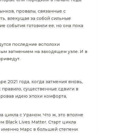
нков, провалы, связанные с
сть, влекущая за собой сильные
е события готовили ее, но она пока
дутся последние всполохи
ым затмением на заходящем узле. И в
приведут.
ре 2021 года, когда затмения вновь,
к правило, существенные сдвиги в
ировав идею эпохи комфорта,
а цикла с Ураном. Что ж, это вполне
м Black Lives Matter. Старт цикла
, именно Марс в большей степени