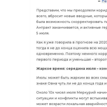
✒
Пе
Представим, что мы преодолели коридо
всего, вбросит новые вводные, которы
была возможность скорректировать п
Антракт заканчивается, и активные ге
5 июля.
Как я уже говорила в прогнозе на 202
тогда я не до конца оценила всю мощ
одновременно. Поэтому немного корр
первого периода и уменьшая – второго
Жаркое время: середина июля – кон
Июль: может быть жарким во всех смы
знаке Овна чуть ли не до конца года и
Около 10х чисел июля Меркурий начин
ситуации и конфликты могут вспыхива
может возрасти локальная аварийност