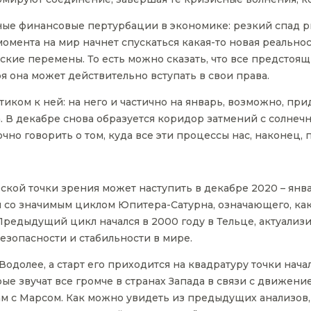
ые финансовые пертурбации в экономике: резкий спад ры
 момента на мир начнет спускаться какая-то новая реально
кие перемены. То есть можно сказать, что все предстоящи
я она может действительно вступать в свои права.
иком к ней: на него и частично на январь, возможно, при
 В декабре снова образуется коридор затмений с солнечн
чно говорить о том, куда все эти процессы нас, наконец, 
ской точки зрения может наступить в декабре 2020 – янва
м со значимым циклом Юпитера-Сатурна, означающего, ка
редыдущий цикл начался в 2000 году в Тельце, актуализ
езопасности и стабильности в мире.
одолее, а старт его приходится на квадратуру точки начал
рые звучат все громче в странах Запада в связи с движение
ам с Марсом. Как можно увидеть из предыдущих анализов