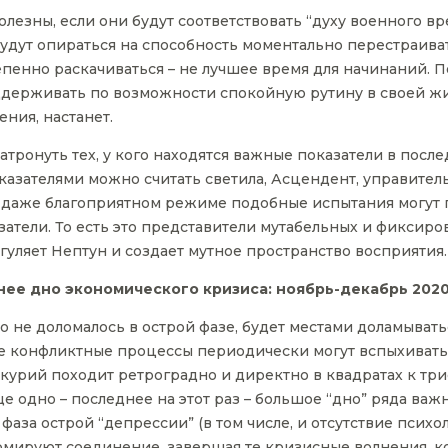
олезны, если они будут соответствовать “духу военного вр
удут опираться на способность моментально перестраиват
тепенно раскачиваться – не лучшее время для начинаний.
ддерживать по возможности спокойную рутину в своей жи
ния, настанет.
тронуть тех, у кого находятся важные показатели в посл
оказателями можно считать светила, Асцендент, управител
 даже благоприятном режиме подобные испытания могут пр
затели. То есть это представители мутабельных и фиксиро
 гуляет Нептун и создает мутное пространство восприятия.
нее дно экономического кризиса: ноябрь-декабрь 202
что не доломалось в острой фазе, будет местами доламыват
е конфликтные процессы периодически могут вспыхивать,
урий походит ретроградно и директно в квадратах к трио 
е одно – последнее на этот раз – большое “дно” ряда ва
аза острой “депрессии” (в том числе, и отсутствие психол
мируют соединение, завершая те кризисные волнения, ко