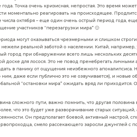
е года. Точка очень кризисная, непростая. Это время мож
ости моментально реагировать на происходящее. Продлитс
20е числа октября – еще один очень острый период года, е
щение участников “перезагрузки мира” 🙂
периода могут оказываться чрезмерными и слишком строг
 нежели реальной заботой о населении. Китай, например,
ный город при обнаружении всего лишь нескольких десят
ой доске для лосося. Это не повод пренебрегать личным
адать в панику от ощущения неизбежного апокалипсиса. На
им, даже если публично это не озвучивается), и новые обс
обальной “остановки мира” ожидать вряд ли приходится. О
овина сложного пути, важно помнить, что другая половина
более, что это будет уже разворачивание старых ситуаций,
ссеянности. Он предполагает боевой, активный настрой, с
ервопроходца, смело рассекающего заросли джунглей с 