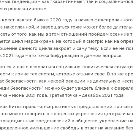
ные тенденции – как “карантинные”, так и социально-пол
им и революционным.
крест, как это было в 2020 году, а начало фиксированног
 а накопленной, и завершаться тоже может более длительно
исеть от того, как мы в этом отношений пройдем осенние т
ается цикл Марса-Урана, на который я смотрю как на опр
ершение данного цикла закроет и саму тему. Если ее не п
 2021 года – это точка бифуркации в данном вопросе.
ться и даже взорваться социально-политическая ситуация
ти к ломке тех систем, которые отжили свое. В то же вр
ах безопасности, как некоей реакции на длительную нес
ради безопасности” можно будет увидеть ближе к февралю
ка – июнь 2021 года. Третья точка – декабрь 2021 года.
 как битва право-консервативных представлений против 
, что может говорить о процессах укрепления централиза
 традиционных представлений в обществе, укрепление н
пределенное уменьшение свободы в ответ на желание без