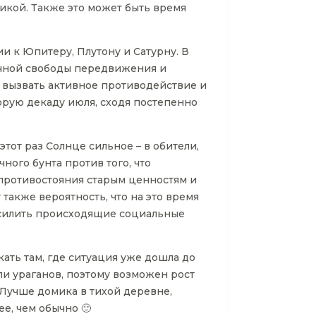
никой. Также это может быть время
и к Юпитеру, Плутону и Сатурну. В
ичной свободы передвижения и
т вызвать активное противодействие и
орую декаду июля, сходя постепенно
этот раз Солнце сильное – в обители,
чного бунта против того, что
 противостояния старым ценностям и
также вероятность, что на это время
усилить происходящие социальные
кать там, где ситуация уже дошла до
ли ураганов, поэтому возможен рост
 Лучше домика в тихой деревне,
е, чем обычно 🙂