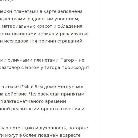
чески планетами в карте заполнена
качествами: радостным упоением,
материальных красот и обладания
нных планетами знаков и реализуется
в и исследования причин страданий
ми с личными планетами. Тагор – не
разговор с Богом у Тагора происходит
 в знаке Рыб в 9-м доме Нептун мог
на действие. Человек стал принятым
ия альтернативного времени
пешной реализации предназначения и
скую потенцию и духовность, которые
и могут в более позднем возрасте.