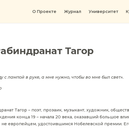
О Проекте
Журнал
Университет
К
Рабиндранат Тагор
ду с лампой в руке, а мне нужно, чтобы во мне был свет».
р
ранат Тагор – поэт, прозаик, музыкант, художник, общес
дения конца 19 – начала 20 века, оказавший большое вли
вым не европейцем, удостоившимся Нобелевской премии. Ег