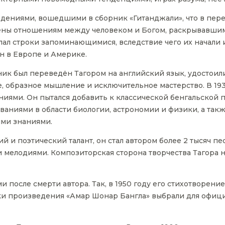
ведениями, вошедшими в сборник «Гитанджали», что в пе
щены отношениям между человеком и Богом, раскрывавши
ал строки запоминающимися, вследствие чего их начали 
н в Европе и Америке.
рник был переведён Тагором на английский язык, удостои
, образное мышление и исключительное мастерство. В 193
иями. Он пытался добавить к классической бенгальской 
ваниями в области биологии, астрономии и физики, а такж
ими знаниями.
ий и поэтический талант, он стал автором более 2 тысяч п
 мелодиями. Композиторская сторона творчества Тагора 
и после смерти автора. Так, в 1950 году его стихотворени
оки произведения «Амар Шонар Бангла» выбрали для офиц