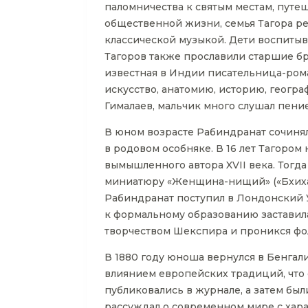
паломничества к святым местам, путеше
общественной жизни, семья Тагора ре
классической музыкой. Дети воспиты
Тагоров также прославили старшие бр
известная в Индии писательница-рома
искусство, анатомию, историю, геогра
Гималаев, мальчик много слушал пени
В юном возрасте Рабиндранат сочинял
в родовом особняке. В 16 лет Тагором
вымышленного автора XVII века. Тогд
миниатюру «Женщина-нищий» («Бхихари
Рабиндранат поступил в Лондонский 
к формальному образованию заставила
творчеством Шекспира и проникся ф
В 1880 году юноша вернулся в Бенгал
влиянием европейских традиций, что 
публиковались в журнале, а затем бы
рассуждал о современном мире с хар