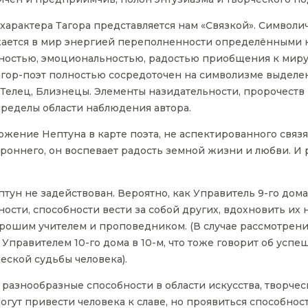
характера Тагора представляется нам «Связкой». Символи
ажается в мир энергией переполненности определёнными 
остью, эмоциональностью, радостью приобщения к миру 
Тагор-поэт полностью сосредоточен на символизме выделе
, Телец, Близнецы. Элементы назидательности, пророчест
ределы области наблюдения автора.
ложение Нептуна в карте поэта, не аспектированного связя
ороннего, он воспевает радость земной жизни и любви. И 
тун не задействован. Вероятно, как Управитель 9-го дома
ости, способности вести за собой других, вдохновить их 
хорошим учителем и проповедником. (В случае рассмотрен
 Управителем 10-го дома в 10-м, что тоже говорит об ус
ской судьбы человека).
а разнообразные способности в области искусства, творче
гут привести человека к славе, но проявиться способност