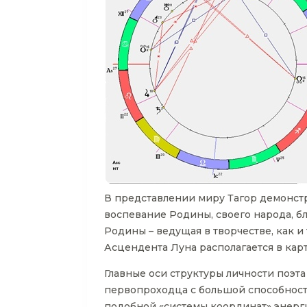
В представлении миру Тагор демонстри
воспевание Родины, своего народа, б
Родины – ведущая в творчестве, как 
Асцендента Луна располагается в кар
Главные оси структуры личности поэта 
первопроходца с большой способност
подобной «системы координат» энерги