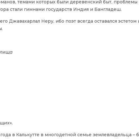
 романов, темами которых были деревенский быт, проблемы
ора стали гимнами государств Индия и Бангладеш.
го Джавахарлал Неру, ибо поэт всегда оставался эстетом
ы.
илища
щих».
 года в Калькутте в многодетной семье землевладельца – 