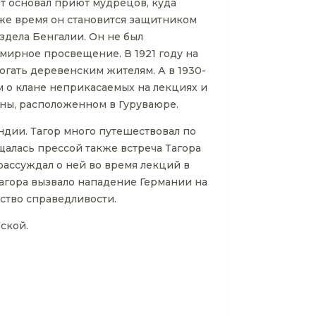
эт основал приют мудрецов, куда
же время он становится защитником
здела Бенгалии. Он не был
мирное просвещение. В 1921 году на
огать деревенским жителям. А в 1930-
м о клане неприкасаемых на лекциях и
ны, расположенном в Гуруваюре.
ндии. Тагор много путешествовал по
алась прессой также встреча Тагора
рассуждал о ней во время лекций в
агора вызвало нападение Германии на
ство справедливости.
ской.