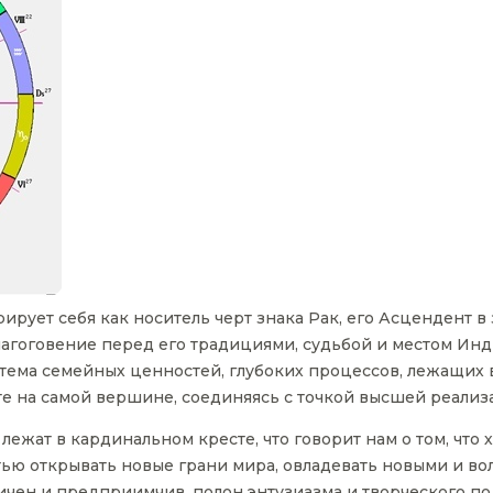
рует себя как носитель черт знака Рак, его Асцендент в 
лагоговение перед его традициями, судьбой и местом Инд
и тема семейных ценностей, глубоких процессов, лежащих
те на самой вершине, соединяясь с точкой высшей реализ
лежат в кардинальном кресте, что говорит нам о том, что 
ью открывать новые грани мира, овладевать новыми и в
чен и предприимчив, полон энтузиазма и творческого по