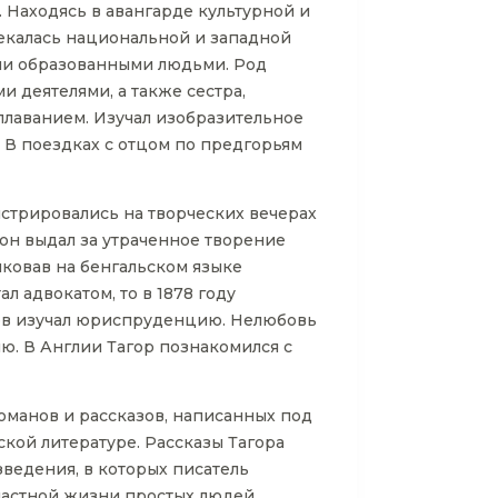
. Находясь в авангарде культурной и
лекалась национальной и западной
ыми образованными людьми. Род
 деятелями, а также сестра,
плаванием. Изучал изобразительное
. В поездках с отцом по предгорьям
нстрировались на творческих вечерах
 он выдал за утраченное творение
иковав на бенгальском языке
 адвокатом, то в 1878 году
ев изучал юриспруденцию. Нелюбовь
ю. В Англии Тагор познакомился с
оманов и рассказов, написанных под
кой литературе. Рассказы Тагора
ведения, в которых писатель
частной жизни простых людей.