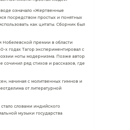
реводе означало «Жертвенные
мся посредством простых и понятных
использовать как цитаты. Сборник был
ли Нобелевской премии в области
0-х годах Тагор экспериментировал с
поэзии ноты модернизма. Позже автор
е сочинил ряд стихов и рассказов, где
есен, начиная с молитвенных гимнов и
неотделима от литературной
е стало словами индийского
иальной музыки государства