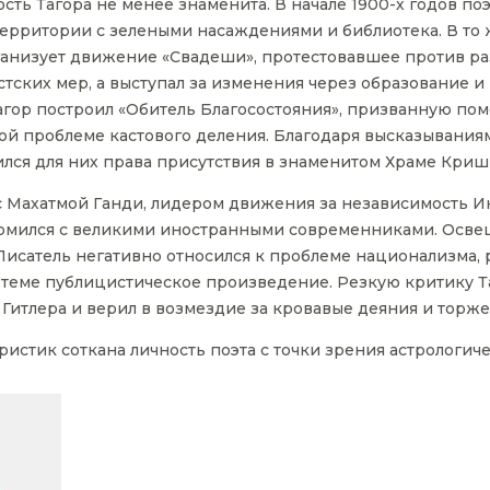
ть Тагора не менее знаменита. В начале 1900-х годов по
ерритории с зелеными насаждениями и библиотека. В то 
анизует движение «Свадеши», протестовавшее против ра
ских мер, а выступал за изменения через образование и 
агор построил «Обитель Благосостояния», призванную пом
ной проблеме кастового деления. Благодаря высказывания
лся для них права присутствия в знаменитом Храме Криш
 с Махатмой Ганди, лидером движения за независимость И
комился с великими иностранными современниками. Освещ
исатель негативно относился к проблеме национализма, 
 теме публицистическое произведение. Резкую критику Т
 Гитлера и верил в возмездие за кровавые деяния и торже
ристик соткана личность поэта с точки зрения астрологиче