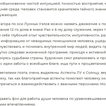
необыкновенно чистой интуицией, тонкостью восприятия, 
шняя среда. Человек становится хранителем тайного знани
ружающих.
гора по оси Лунных Узлов можно назвать движение к по
ия 12-го дома в знаке Рак к 6-му дому служения, через т
 себе глубокий опыт чувствительности, интуитивности, ра
ть информацию от невидимых помощников человека, ушедш
 чувствовать и понимать внутренний мир людей, видеть п
утко следовал жизненной программе, приходя к активной
лнуясь судьбами страны. Художник смог реализовать и п
ёс идеи заботы о всеобщем благе, ища пути к процветани
етилами поэта, очень выделены. Аспекты ЛУ к Солнцу, ве
пеху, так как благоприятные аспекты помогают человеку 
стречаться и взаимодействовать с важными персонами. Мо
здавать фон для работы души человека по уравновешиван
ыми впечатлениями.