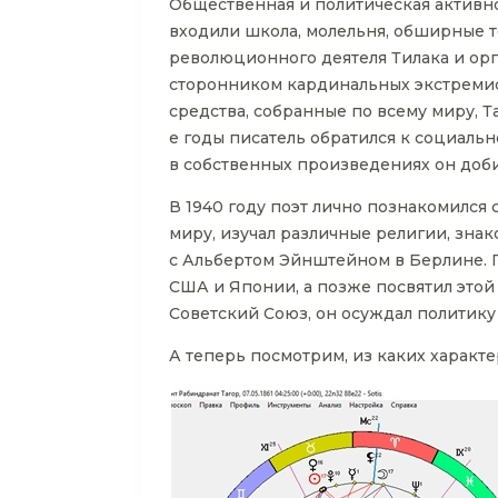
Общественная и политическая активнос
входили школа, молельня, обширные т
революционного деятеля Тилака и орг
сторонником кардинальных экстремист
средства, собранные по всему миру, Т
е годы писатель обратился к социаль
в собственных произведениях он доби
В 1940 году поэт лично познакомился
миру, изучал различные религии, зна
с Альбертом Эйнштейном в Берлине. П
США и Японии, а позже посвятил этой
Советский Союз, он осуждал политику
А теперь посмотрим, из каких характе