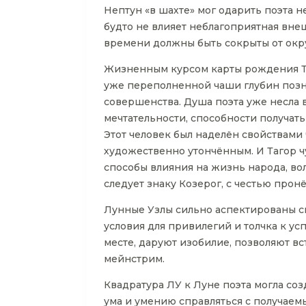
Нептун «в шахте» мог одарить поэта 
будто не влияет неблагоприятная вне
времени должны быть сокрыты от ок
Жизненным курсом карты рождения Та
уже переполненной чаши глубин познан
совершенства. Душа поэта уже несла в
мечтательности, способности получа
Этот человек был наделён свойствами
художественно утончённым. И Тагор ч
способы влияния на жизнь народа, во
следует знаку Козерог, с честью прон
Лунные Узлы сильно аспектированы св
условия для привилегий и толчка к ус
месте, даруют изобилие, позволяют в
мейнстрим.
Квадратура ЛУ к Луне поэта могла со
ума и умению справляться с получаем