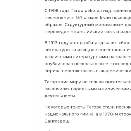
С 1908 года Тагор работал над произ
песнопения». 157 стихов были посвя
образов. Структурный минимализм дел
переведен на английский язык и изда
В 1913 году автора «Гитанджали», сбо
литературы за изящное повествование
различными литературными направлен
опубликовал несколько эссе с исследо
лирика переплеталась с академическ
Тагор явил миру не только писательск
заканчивая народными и лирическими
деятельности.
Некоторые тексты Тагора стали песням
национального гимна, а в 1970-м стр
Бангладеш.