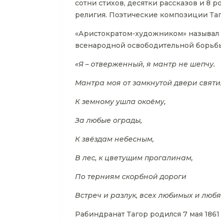
сотни стихов, десятки рассказов и 8
религия. Поэтические композиции Таг
«Аристократом-художником» называл е
всенародной освободительной борьб
«Я – отверженный, я мантр не шепчу.
Мантра моя от замкнутой двери свят
К земному ушла окоёму,
За любые ограды,
К звёздам небесным,
В лес, к цветущим прогалинам,
По терниям скорбной дороги
Встреч и разлук, всех любимых и любя
Рабиндранат Тагор родился 7 мая 1861