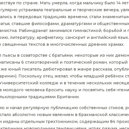
ствуя по стране. Мать умерла, когда мальчику было 14 лет
гулярно устраивала театральные и творческие вечера, ув
вались в передовых традициях времени, стали знаменит
атья, ставшие философами, драматургами и общественными
нистка. Рабиндранат занимался гимнастикой, борьбой и 
фию, литературу, арифметику, санскрит и английский язык
е священных текстов в многочисленных древних храмах.
 пьесы в соавторстве с братьями, некоторые из них демо
 написаны 6 стихотворений и поэтический роман, который
а же юный писатель дебютировал в жанре рассказа, опубл
ни»). Поскольку отец желал, чтобы младший ребёнок стал
Университетский колледж и в течение нескольких месяц
 молодого человека бросить науку и посвятить себя чтени
ольклорными традициями Британии.
ию и начал регулярную публикацию собственных стихов, р
стало абсолютно новым явлением в брахманской классичес
ли изданы отдельным трехтомником, содержащим 84 произ
актерными новомодными тенденциями, играх разума, нес