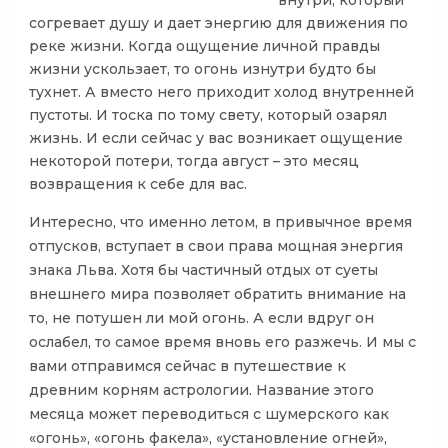
внутри, который
согревает душу и дает энергию для движения по
реке жизни. Когда ощущение личной правды
жизни ускользает, то огонь изнутри будто бы
тухнет. А вместо него приходит холод внутренней
пустоты. И тоска по тому свету, который озарял
жизнь. И если сейчас у вас возникает ощущение
некоторой потери, тогда август – это месяц
возвращения к себе для вас.
Интересно, что именно летом, в привычное время
отпусков, вступает в свои права мощная энергия
знака Льва. Хотя бы частичный отдых от суеты
внешнего мира позволяет обратить внимание на
то, не потушен ли мой огонь. А если вдруг он
ослабел, то самое время вновь его разжечь. И мы с
вами отправимся сейчас в путешествие к
древним корням астрологии. Название этого
месяца может переводиться с шумерского как
«огонь», «огонь факела», «установление огней»,