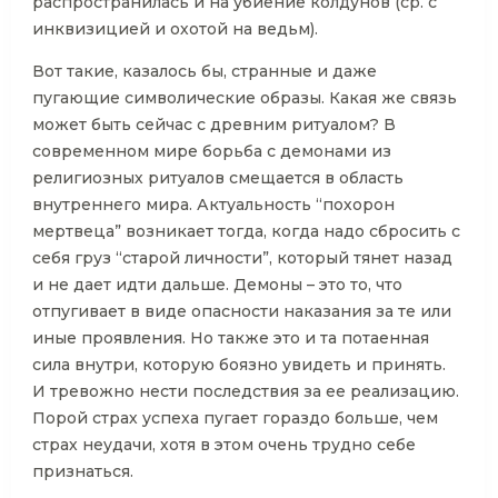
распространилась и на убиение колдунов (ср. с
инквизицией и охотой на ведьм).
Вот такие, казалось бы, странные и даже
пугающие символические образы. Какая же связь
может быть сейчас с древним ритуалом? В
современном мире борьба с демонами из
религиозных ритуалов смещается в область
внутреннего мира. Актуальность “похорон
мертвеца” возникает тогда, когда надо сбросить с
себя груз “старой личности”, который тянет назад
и не дает идти дальше. Демоны – это то, что
отпугивает в виде опасности наказания за те или
иные проявления. Но также это и та потаенная
сила внутри, которую боязно увидеть и принять.
И тревожно нести последствия за ее реализацию.
Порой страх успеха пугает гораздо больше, чем
страх неудачи, хотя в этом очень трудно себе
признаться.