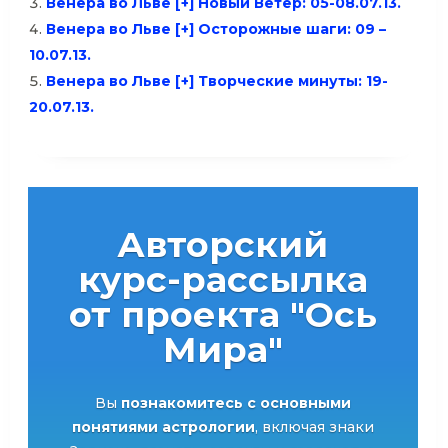
Венера во Льве [+] Новый Ветер: 05-08.07.13.
Венера во Льве [+] Осторожные шаги: 09 –
10.07.13.
Венера во Льве [+] Творческие минуты: 19-
20.07.13.
Авторский
курс-рассылка
от проекта "Ось
Мира"
Вы
познакомитесь с основными
понятиями астрологии
, включая знаки