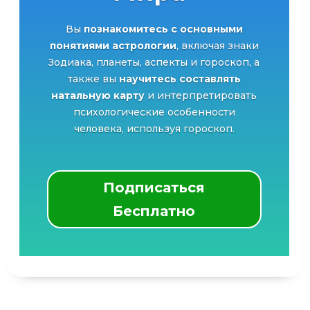
Вы
познакомитесь с основными
понятиями астрологии
, включая знаки
Зодиака, планеты, аспекты и гороскоп, а
также вы
научитесь составлять
натальную карту
и интерпретировать
психологические особенности
человека, используя гороскоп.
Подписаться
Бесплатно