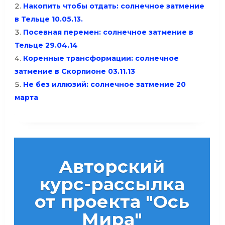
Накопить чтобы отдать: солнечное затмение
в Тельце 10.05.13.
Посевная перемен: солнечное затмение в
Тельце 29.04.14
Коренные трансформации: солнечное
затмение в Скорпионе 03.11.13
Не без иллюзий: солнечное затмение 20
марта
Авторский
курс-рассылка
от проекта "Ось
Мира"