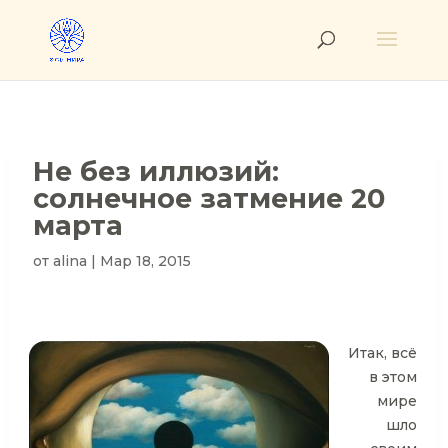
Не без иллюзий:
солнечное затмение 20
марта
от
alina
|
Мар 18, 2015
Итак, всё
в этом
мире
шло