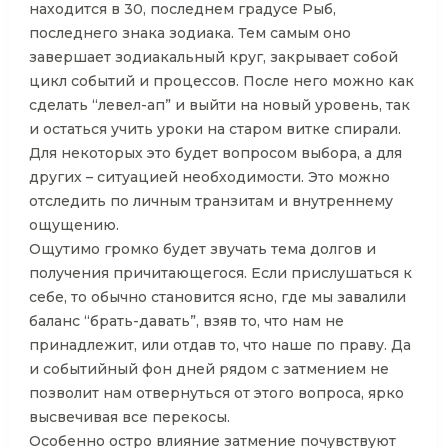
находится в 30, последнем градусе Рыб,
последнего знака зодиака. Тем самым оно
завершает зодиакальный круг, закрывает собой
цикл событий и процессов. После него можно как
сделать “левел-ап” и выйти на новый уровень, так
и остаться учить уроки на старом витке спирали.
Для некоторых это будет вопросом выбора, а для
других – ситуацией необходимости. Это можно
отследить по личным транзитам и внутреннему
ощущению.
Ощутимо громко будет звучать тема долгов и
получения причитающегося. Если прислушаться к
себе, то обычно становится ясно, где мы завалили
баланс “брать-давать”, взяв то, что нам не
принадлежит, или отдав то, что наше по праву. Да
и событийный фон дней рядом с затмением не
позволит нам отвернуться от этого вопроса, ярко
высвечивая все перекосы.
Особенно остро влияние затмение почувствуют