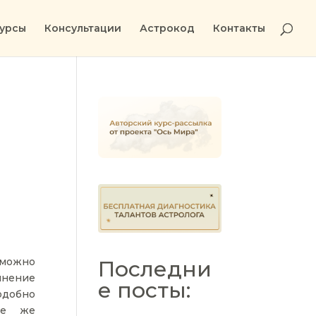
урсы
Консультации
Астрокод
Контакты
в можно
Последни
 мнение
е посты:
одобно
де же