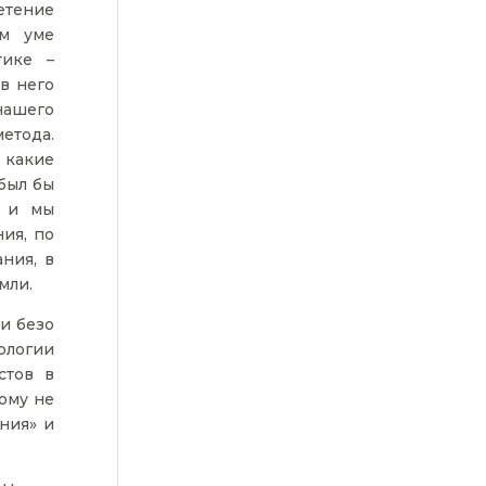
етение
ом уме
тике –
 в него
нашего
етода.
 какие
был бы
, и мы
ия, по
ния, в
мли.
и безо
ологии
стов в
кому не
ния» и