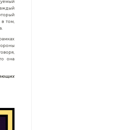
дуемый
каждый
оторый
в том,
а.
рамках
тороны
оворя,
то она
меющих