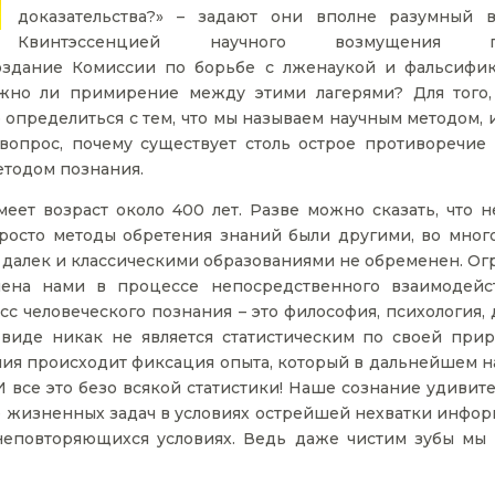
доказательства?» – задают они вполне разумный в
Квинтэссенцией научного возмущения п
создание Комиссии по борьбе с лженаукой и фальсифи
жно ли примирение между этими лагерями? Для того,
 определиться с тем, что мы называем научным методом, 
 вопрос, почему существует столь острое противоречие
тодом познания.
ет возраст около 400 лет. Разве можно сказать, что н
росто методы обретения знаний были другими, во мног
ки далек и классическими образованиями не обременен. О
ена нами в процессе непосредственного взаимодейс
с человеческого познания – это философия, психология, 
иде никак не является статистическим по своей прир
ния происходит фиксация опыта, который в дальнейшем н
И все это безо всякой статистики! Наше сознание удивит
 жизненных задач в условиях острейшей нехватки инфор
неповторяющихся условиях. Ведь даже чистим зубы мы 