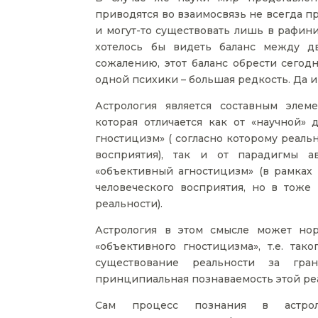
приводятся во взаимосвязь не всегда п
и могут-то существовать лишь в рафин
хотелось бы видеть баланс между д
сожалению, этот баланс обрести сегод
одной психики – большая редкость. Да и 
Астрология является составным эле
которая отличается как от «научной» 
гностицизм» ( согласно которому реаль
восприятия), так и от парадигмы а
«объективный агностицизм» (в рамках
человеческого восприятия, но в тоже
реальности).
Астрология в этом смысле может нор
«объективного гностицизма», т.е. та
существование реальности за гран
принципиальная познаваемость этой ре
Сам процесс познания в астрол