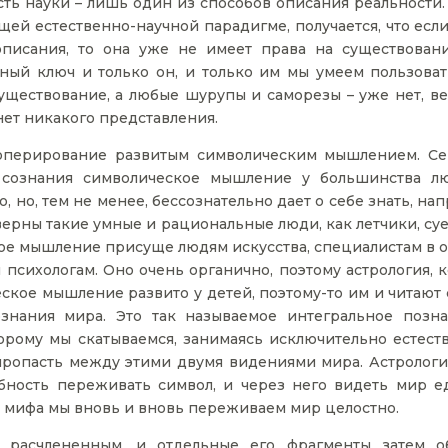
есть науки – лишь один из способов описания реальности.
й естественно-научной парадигме, получается, что если
писания, то она уже не имеет права на существовани
чный ключ и только он, и только им мы умеем пользовать
уществование, а любые шурупы и саморезы – уже нет, ве
 нет никакого представления.
 оперирование развитым символическим мышлением. Се
 сознания символическое мышление у большинства л
 но, тем не менее, бессознательно дает о себе знать, на
верны такие умные и рациональные люди, как летчики, су
ое мышление присуще людям искусства, специалистам в о
сихологам. Оно очень органично, поэтому астрология, к
еское мышление развито у детей, поэтому-то им и читают
нания мира. Это так называемое интегральное позна
орому мы скатываемся, занимаясь исключительно естест
 пропасть между этими двумя видениями мира. Астрологи
бность переживать символ, и через него видеть мир е
 мифа мы вновь и вновь переживаем мир целостно.
 расчлененным, и отдельные его фрагменты затем о