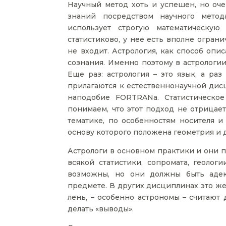
Научный метод хоть и успешен, но оч
знаний посредством научного метод
использует строгую математическую
статистиково, у нее есть вполне огран
не входит. Астрология, как способ опи
сознания. Именно поэтому в астрологии
Еще раз: астрология – это язык, а ра
прилагаются к естественнонаучной дисц
наподобие FORTRANа. Статистическо
понимаем, что этот подход не отрицает
тематике, по особенностям носителя и 
основу которого положена геометрия и д
Астрологи в основном практики и они п
всякой статистики, сопромата, геолог
возможны, но они должны быть адек
предмете. В других дисциплинах это же
лень, – особенно астрономы – считают
делать «выводы».