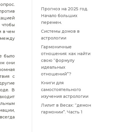
опрос.
Прогноз на 2025 год.
ротив
Начало больших
кацией
перемен.
 чтобы
Системы домов в
и в чем
астрологии
 между
Гармоничные
отношения: как найти
е было
свою “формулу
ом они
идеальных
громная
отношений”?
твия с
Книги для
другие
самостоятельного
оде. В
изучения астрологии
аходит
ельным
Лилит в Весах: “демон
мации,
гармонии”. Часть 1
всегда