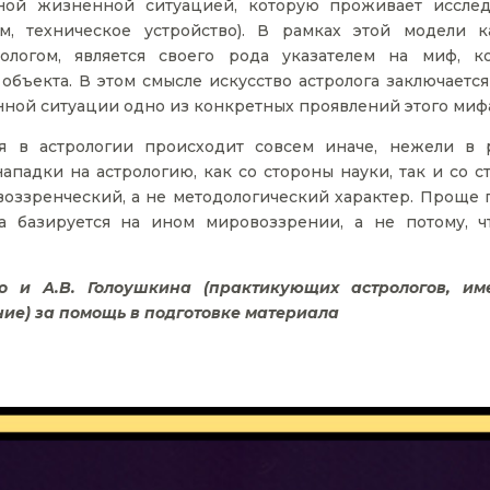
ой жизненной ситуацией, которую проживает иссле
зм, техническое устройство). В рамках этой модели 
ологом, является своего рода указателем на миф, к
бъекта. В этом смысле искусство астролога заключается 
нной ситуации одно из конкретных проявлений этого миф
я в астрологии происходит совсем иначе, нежели в 
ападки на астрологию, как со стороны науки, так и со с
воззренческий, а не методологический характер. Проще г
а базируется на ином мировоззрении, а не потому, ч
о и А.В. Голоушкина (практикующих астрологов, и
ие) за помощь в подготовке материала