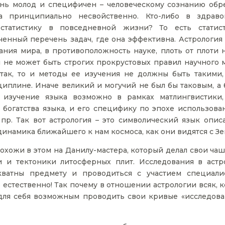
ень молод и специфичен – человеческому сознанию обр
а принципиально несвойственно. Кто-либо в здрав
 статистику в повседневной жизни? То есть статис
иченный перечень задач, где она эффективна. Астрология
сания мира, в противоположность науке, плоть от плоти 
 не может быть строгих прокрустовых правил научного м
з так, то и методы ее изучения не должны быть такими,
иплине. Иначе великий и могучий не был бы таковым, а 
е изучение языка возможно в рамках матлингвистики
 богатства языка, и его специфику по эпохе использован
пр. Так вот астрология – это символический язык описа
инамика ближайшего к нам космоса, как они видятся с Зе
охожи в этом на Данилу-мастера, который делал свои чаш
ии и тектоники литосферных плит. Исследования в астр
ватны предмету и проводиться с участием специали
 естественно! Так почему в отношении астрологии всяк, 
 для себя возможным проводить свои кривые «исследова