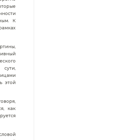
оторые
чности
ным. К
рамках
ртины,
тивный
ческого
 сути,
ницами
ь этой
оворя,
я, как
руется
ловой