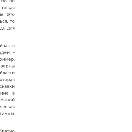
 Но, по
 некая
е. Это
ся, то
дь для
йчас в
юдей –
пример,
еверны
бласти
оторая
 сказки
ние, в
венной
ческая
диным.
братно