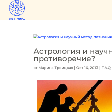
Астрология и науч
противоречие?
от
Марина Троицкая
|
Окт 16, 2013
|
F.A.Q.