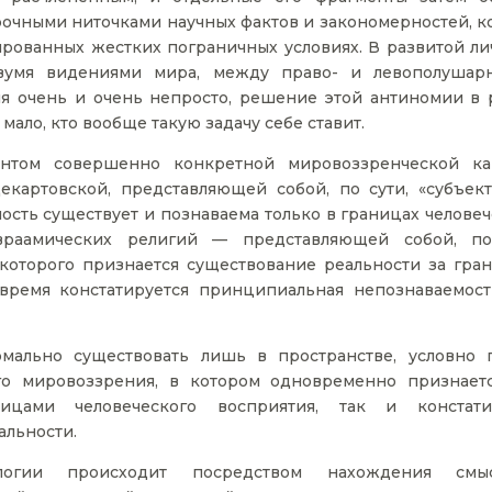
рочными ниточками научных фактов и закономерностей, к
ированных жестких пограничных условиях. В развитой ли
вумя видениями мира, между право- и левополушар
ня очень и очень непросто, решение этой антиномии в 
мало, кто вообще такую задачу себе ставит.
ментом совершенно конкретной мировоззренческой ка
декартовской, представляющей собой, по сути, «субъек
ность существует и познаваема только в границах челове
враамических религий — представляющей собой, по
 которого признается существование реальности за гра
 время констатируется принципиальная непознаваемост
мально существовать лишь в пространстве, условно г
кого мировоззрения, в котором одновременно признаетс
ицами человеческого восприятия, так и констати
альности.
огии происходит посредством нахождения смыс