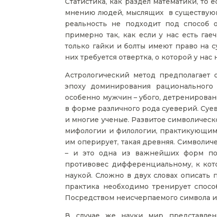
Статистика, как раздел математики, то 
мнению людей, мыслящих в существующе
реальность не подходит под способ о
примерно так, как если у нас есть гае
только гайки и болты имеют право на с
них требуется отвертка, о которой у нас
Астрологический метод предполагает
эпоху доминирования рационального
особенно мужчин – убого, детренировано,
в форме различного рода суеверий. Суе
и многие ученые. Развитое символическ
мифологии и филологии, практикующим п
им оперирует, такая древняя. Символич
– и это одна из важнейших форм поз
противовес дифференциальному, к кот
наукой. Сложно в двух словах описать
практика необходимо тренирует спосо
Посредством неисчерпаемого символа и
В случае же науки мир представлен