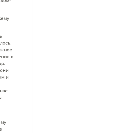
аком-
сему
ь
лось,
ложнее
уние в
ор.
 они
ом и
 нас
ы
ому
е