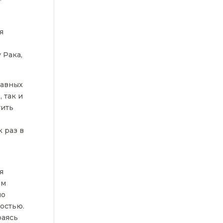
е
я
 Рака,
лавных
 так и
тить
 раз в
я
ем
но
остью.
раясь