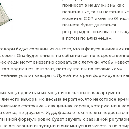
принесет в нашу жизнь как
позитивные, так и негативны
моменты. С 07 июня по 01 июл
планета будет двигаться
ретроградно, сначала по знаку
а потом по Близнецам.
говоры будут сорваны из-за того, что в фокусе внимания г
семья. Она будет влиять на события как непосредственно,
с-леди могут внезапно сорваться с летучки, чтобы навес
ектор подпишет контракт, потому что вы показались ему
емейные усилит квадрат с Луной, который формируется как
х могут давить и их могут использовать как аргумент.
 личного выбора. Но весьма вероятно, что некоторое врем
ональное состояние – священная корова, которую ни в ко
 семье, ни друзьям. И, да, фраза о том, что «ты недостаточ
ли иной формулировке будет звучать с завидной регулярн
 на основании интуиции и сиюминутных чувств, а не опи