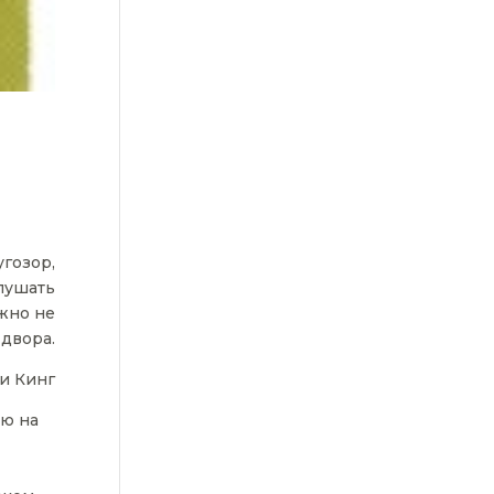
угозор,
лушать
жно не
 двора.
и Кинг
ию на