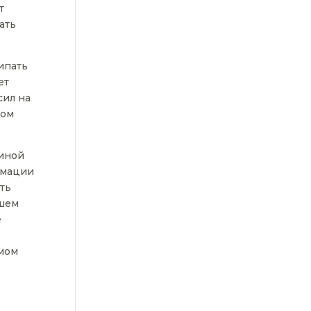
т
ать
ипать
ет
сил на
ком
 иной
рмации
ть
ашем
е
умом