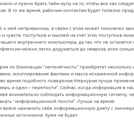
ожно и нужно брать тайм-ауты на то, чтобы все как следуе
е. В то же время, рабочим контактам будет полезно прид
, к ней непривычных, в связи с этим может тихонечко зак
 и чувств, поступков и мыслей на счет этих поступков мож
шего внутреннего компьютера, да так, что не останется 
рефлексии можно легко додуматься до невроза, если слиш
рия по Близнецам “непонятность” приобретет несколько
ловами, жонглирование фактами и масса искаженной инфо
 во время подобного поведения Меркурия лучше применя
верь, а один – перепости”. Сейчас, когда информация в н
более внимательно соблюдать информационную гигиену, н
такать “информационной похоти”. Лучше на время
и вовсе назначить себе информационную диету с миним
енных источников. Хуже не будет.