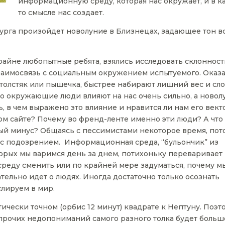
информационную среду, которая нас окружает, и в к
то смысле нас создает.
бурга произойдет новолуние в Близнецах, задающее тон в
крайне любопытные ребята, взялись исследовать склонност
заимосвязь с социальным окружением испытуемого. Оказа
ь толстяк или пышечка, быстрее набирают лишний вес и с
 но окружающие люди влияют на нас очень сильно, а новол
 в чем выражено это влияние и нравится ли нам его вект
ом сайте? Почему во френд-ленте именно эти люди? А что
ый минус? Общаясь с пессимистами некоторое время, пот
 с подозрением. Информационная среда, “бульончик” из
оторых мы варимся день за днем, потихоньку переваривает
 среду сменить или по крайней мере задуматься, почему м
ательно идет о людях. Иногда достаточно только осознать
лируем в мир.
тически точном (орбис 12 минут) квадрате к Нептуну. Поэт
прочих недопониманий самого разного толка будет больш