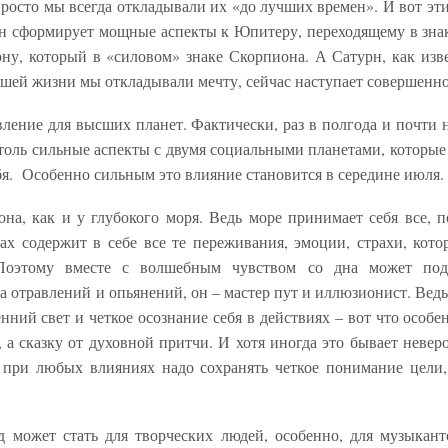
Просто мы всегда откладывали их «до лучших времен». И вот эт
о он сформирует мощные аспекты к Юпитеру, переходящему в зна
ну, который в «силовом» знаке Скорпиона. А Сатурн, как изв
нашей жизни мы откладывали мечту, сейчас наступает совершенно
явление для высших планет. Фактически, раз в полгода и почти 
столь сильные аспекты с двумя социальными планетами, которы
бя.
Особенно сильным это влияние становится в середине июля.
она, как и у глубокого моря. Ведь море принимает себя все, п
ах содержит в себе все те переживания, эмоции, страхи, ко
 Поэтому вместе с волшебным чувством со дна может подн
а отравлений и опьянений, он – мастер пут и иллюзионист. Ведь
нний свет и четкое осознание себя в действиях – вот что особе
 а сказку от духовной притчи. И хотя иногда это бывает невер
, при любых влияниях надо сохранять четкое понимание цели,
 может стать для творческих людей, особенно, для музыкан