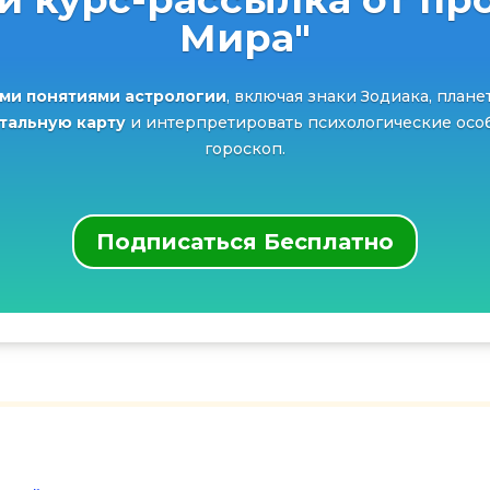
Мира"
ми понятиями астрологии
, включая знаки Зодиака, плане
атальную карту
и интерпретировать психологические особ
гороскоп.
Подписаться Бесплатно