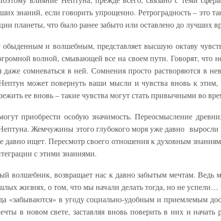
сших знаний, если говорить упрощенно. Ретроградность – это та
ции планеты, что было ранее забыто или оставлено до лучших в
обыденным и волшебным, представляет высшую октаву чувств, 
огромной волной, смывающей все на своем пути. Говорят, что н
я даже сомневаться в ней. Сомнения просто растворяются в не
Нептун может повернуть ваши мысли и чувства вновь к этим, к
режить ее вновь – такие чувства могут стать привычными во вр
 могут приобрести особую значимость. Переосмысление древни
 Нептуна. Жемчужины этого глубокого моря уже давно
выросли 
же давно ищет. Пересмотр своего отношения к духовным знаниям
нтеграции с этими знаниями.
ый волшебник, возвращает нас к давно забытым мечтам. Ведь м
шлых жизнях, о том, что мы начали делать тогда, но не успели
гда «забываются» в угоду социально-удобным и приемлемым до
чты в новом свете, заставляя вновь поверить в них и начать р