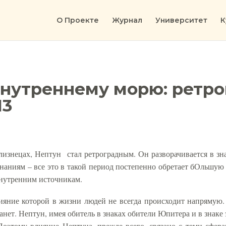
О Проекте
Журнал
Университет
К
внутреннему морю: ретр
13
лизнецах, Нептун
стал ретроградным. Он разворачивается в зн
знаниям – все это в такой период постепенно обретает бОльшую
внутренним источникам.
лияние которой в жизни людей не всегда происходит напрямую
нет. Нептун, имея обитель в знаках обители Юпитера и в знаке
Поэтому влияние Нептуна, прежде всего, связано с теми сфе