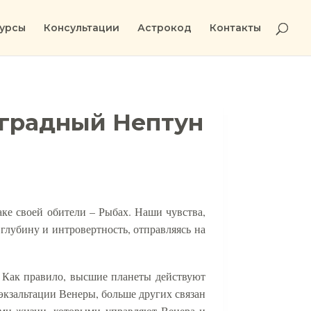
урсы
Консультации
Астрокод
Контакты
оградный Нептун
аке своей обители – Рыбах. Наши чувства,
 глубину и интровертность, отправляясь на
. Как правило, высшие планеты действуют
 экзальтации Венеры, больше других связан
рами жизни, которыми управляют Венера и