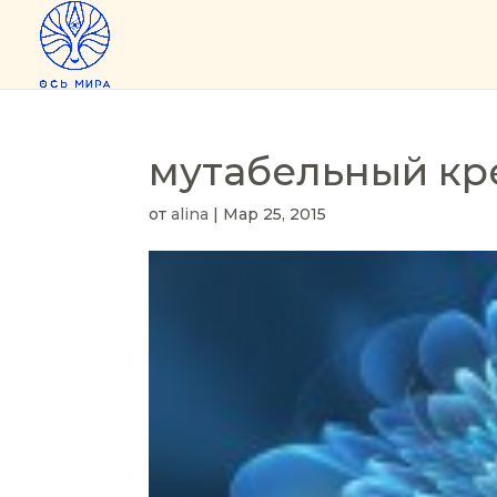
мутабельный кр
от
alina
|
Мар 25, 2015