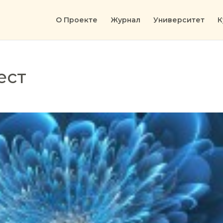
О Проекте
Журнал
Университет
К
ест