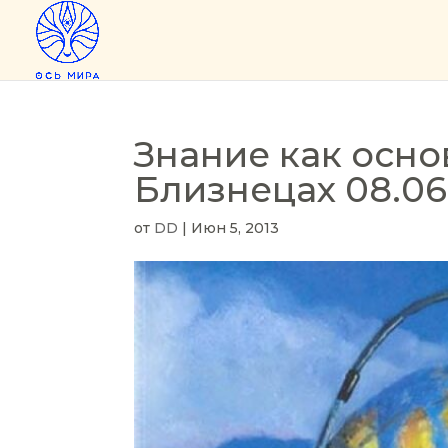
Знание как осно
Близнецах 08.06
от
DD
|
Июн 5, 2013