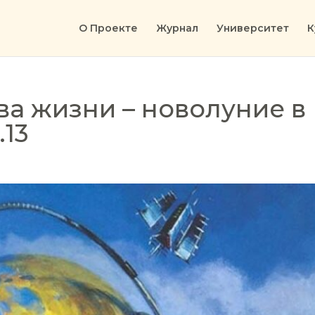
О Проекте
Журнал
Университет
К
ва жизни – новолуние в
.13