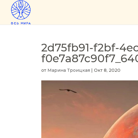
2d75fb91-f2bf-4e
f0e7a87c90f7_640
от
Марина Троицкая
|
Окт 8, 2020