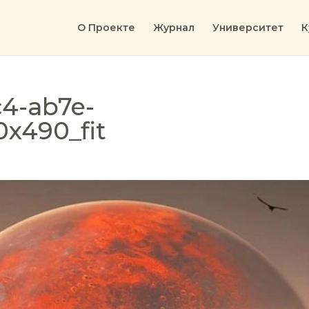
О Проекте
Журнал
Университет
К
c4-ab7e-
x490_fit