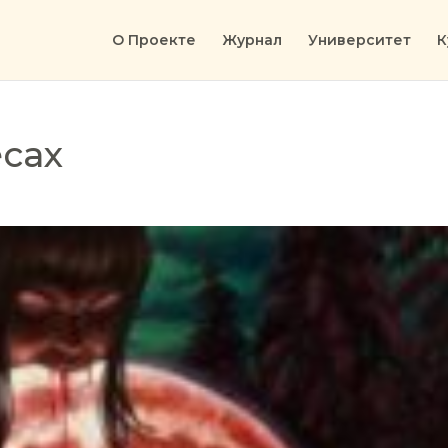
О Проекте
Журнал
Университет
К
есах