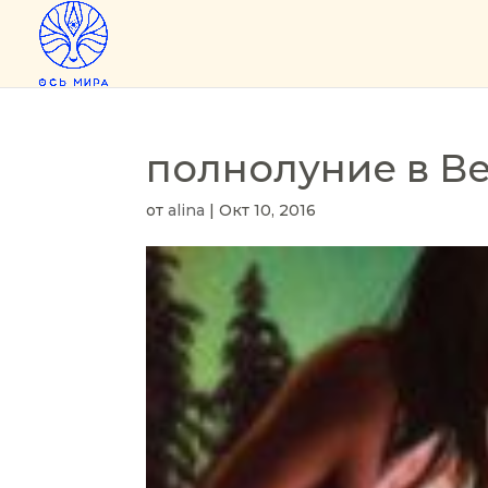
полнолуние в В
от
alina
|
Окт 10, 2016