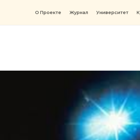
О Проекте
Журнал
Университет
К