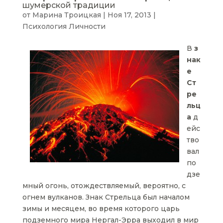
шумерской традиции
от
Марина Троицкая
|
Ноя 17, 2013
|
Психология Личности
В
з
нак
е
Ст
ре
льц
а
д
ейс
тво
вал
по
дзе
мный огонь, отождествляемый, вероятно, с
огнем вулканов. Знак Стрельца был началом
зимы и месяцем, во время которого царь
подземного мира Нергал-Эрра выходил в мир