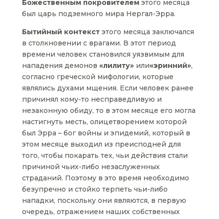
Божественным покровителем
этого месяца
был царь подземного мира Нергал-Эрра.
Бытийный контекст
этого месяца заключался
в столкновении с врагами. В этот период
времени человек становился уязвимым для
нападения демонов
«лилиту»
или
«эринний»
,
согласно греческой мифологии, которые
являлись духами мщения. Если человек ранее
причинял кому-то несправедливую и
незаконную обиду, то в этом месяце его могла
настигнуть месть, олицетворением которой
был Эрра – бог войны и эпидемий, который в
этом месяце выходил из преисподней для
того, чтобы покарать тех, чьи действия стали
причиной чьих-либо незаслуженных
страданий. Поэтому в это время необходимо
безупречно и стойко терпеть чьи-либо
нападки, поскольку они являются, в первую
очередь, отражением наших собственных