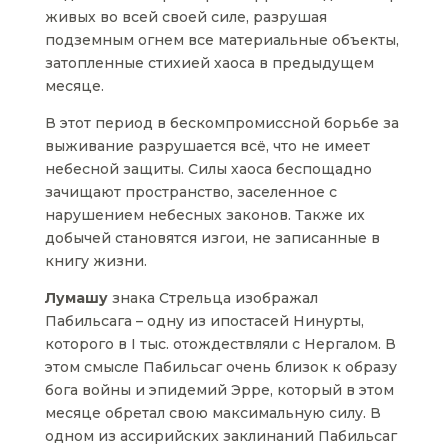
живых во всей своей силе, разрушая
подземным огнем все материальные объекты,
затопленные стихией хаоса в предыдущем
месяце.
В этот период в бескомпромиссной борьбе за
выживание разрушается всё, что не имеет
небесной защиты. Силы хаоса беспощадно
зачищают пространство, заселенное с
нарушением небесных законов. Также их
добычей становятся изгои, не записанные в
книгу жизни.
Лумашу
знака Стрельца изображал
Пабильсага – одну из ипостасей Нинурты,
которого в I тыс. отождествляли с Нергалом. В
этом смысле Пабильсаг очень близок к образу
бога войны и эпидемий Эрре, который в этом
месяце обретал свою максимальную силу. В
одном из ассирийских заклинаний Пабильсаг