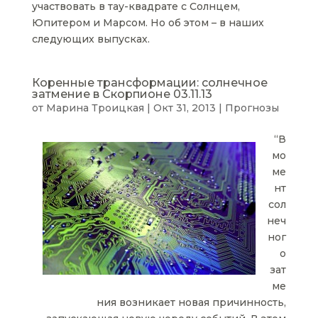
участвовать в тау-квадрате с Солнцем,
Юпитером и Марсом. Но об этом – в наших
следующих выпусках.
Коренные трансформации: солнечное
затмение в Скорпионе 03.11.13
от
Марина Троицкая
|
Окт 31, 2013
|
Прогнозы
“В
мо
ме
нт
сол
неч
ног
о
зат
ме
ния возникает новая причинность,