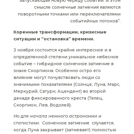
запускающая новую череду событий. В этом
смысле солнечные затмения являются
поворотными точками или переключателями
событийных потоков”.
Коренные трансформации, кризисные
ситуации и “остановка” времени.
3 ноября состоится крайне интересное и в
определенной степени уникальное небесное
событие – гибридное солнечное затмение в
знаке Скорпиона. Особенно остро его
влияние могут почувствовать люди со
значимыми показателями (Солнце, Луна, Марс,
Меркурий, Сатурн, Ацендент) во второй
декаде фиксированного креста (Телец,
Скорпион, Лев, Водолей).
Но для начала немного астрономии и
статистики
. Солнечное затмение случается,
когда Луна закрывает (затмевает) полностью