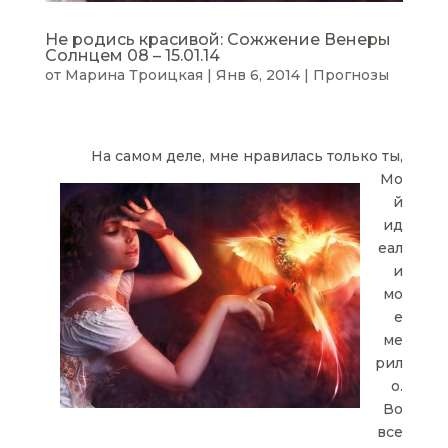
Не родись красивой: Сожжение Венеры
Солнцем 08 – 15.01.14
от
Марина Троицкая
|
Янв 6, 2014
|
Прогнозы
На самом деле, мне нравилась только ты,
Мо
й
ид
еал
и
мо
е
ме
рил
о.
Во
все