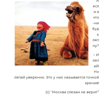
А
есл
и я
что
-ни
буд
ь
ляп
ну?
– И
ляп
ай!
Но
ляпай уверенно. Это у них называется точкой
зрения!
(с) “Москва слезам не верит”