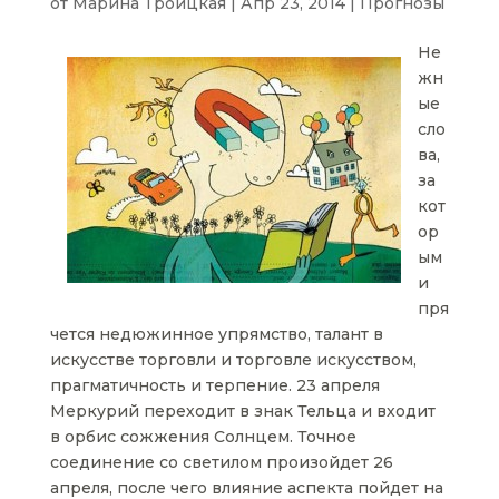
от
Марина Троицкая
|
Апр 23, 2014
|
Прогнозы
Не
жн
ые
сло
ва,
за
кот
ор
ым
и
пря
чется недюжинное упрямство, талант в
искусстве торговли и торговле искусством,
прагматичность и терпение. 23 апреля
Меркурий переходит в знак Тельца и входит
в орбис сожжения Солнцем. Точное
соединение со светилом произойдет 26
апреля, после чего влияние аспекта пойдет на