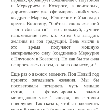
и Меркурием в Козероге, а во-вторых,
дорисовывает уже сформировавшийся тау-
квадрат с Марсом, Юпитером и Ураном до
креста. Воистину, “бойтесь своих желаний
– они сбываются” – вот, пожалуй, лучшее
напоминание тем, кто хотел бы загадать
желания на год грядущий. Ведь мысли в
это время получают мощную
материальную силу (соединение Меркурия
с Плутоном в Козероге). Но как бы эта сила
не проехалась по тем, от кого она исходит!
Еще раз о важном моменте. Под Новый год
принято загадывать желания. Мы бы
посоветовали потерпеть чуть меньше
суток, и формулировать задачи
мирозданию уже 1 января, после точки
новолуния. Так сказать, чтобы подключить
еще и Козерога к “сбыче новогодних мечт”.