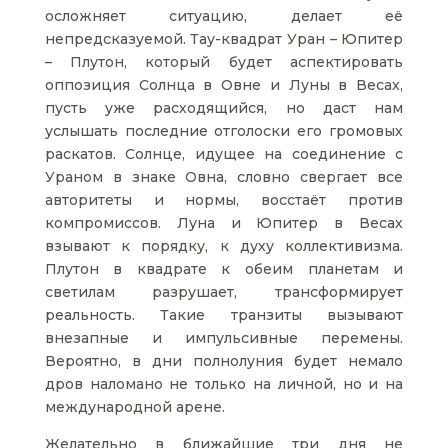
осложняет ситуацию, делает её
непредсказуемой. Тау-квадрат Уран – Юпитер
– Плутон, который будет аспектировать
оппозиция Солнца в Овне и Луны в Весах,
пусть уже расходящийся, но даст нам
услышать последние отголоски его громовых
раскатов. Солнце, идущее на соединение с
Ураном в знаке Овна, словно свергает все
авторитеты и нормы, восстаёт против
компромиссов. Луна и Юпитер в Весах
взывают к порядку, к духу коллективизма.
Плутон в квадрате к обеим планетам и
светилам разрушает, трансформирует
реальность. Такие транзиты вызывают
внезапные и импульсивные перемены.
Вероятно, в дни полнолуния будет немало
дров наломано не только на личной, но и на
международной арене.
Желательно в ближайшие три дня не