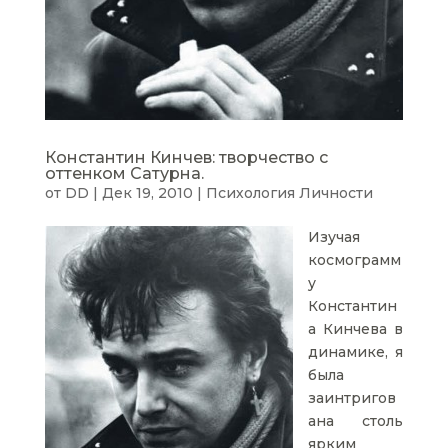
Константин Кинчев: творчество с
оттенком Сатурна.
от
DD
|
Дек 19, 2010
|
Психология Личности
Изучая
космограмм
у
Константин
а Кинчева в
динамике, я
была
заинтригов
ана столь
ярким