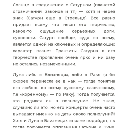
Солнце в соединении с Сатурном (планетой
ограничений, законов и тп) — хотя и через
знак (Сатурн еще в Стрельце). Все равно
придает всему, что несет его творчество,
какое-то ощущение серьезных догм,
суровости. Сатурн вообще, судя по всему,
является одной из ключевых и определяющих
характер планет. Транзиты Сатурна в его
творчестве проявлены очень ярко и ни разу
не остались незамеченными.
Луна либо в Близнецах, либо в Раке (я бы
скорее перенесла ее в Рак — тогда понятна
его любовь ко всему русскому, славянскому,
т.е «коренному» — по Раку). Тогда получается,
что родился он в полнолуние. Не знаю,
случайно ли это, но его концерты очень часто
выпадают именно на даты около полнолуний!!
Хотя и Луна в Близнецах вполне подойдет, т.к
тогда получается оппозиция Сатурна к Луне,