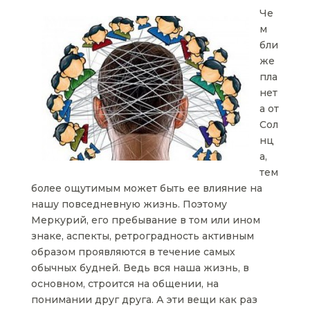
Че
м
бли
же
пла
нет
а от
Сол
нц
а,
тем
более ощутимым может быть ее влияние на
нашу повседневную жизнь. Поэтому
Меркурий, его пребывание в том или ином
знаке, аспекты, ретроградность активным
образом проявляются в течение самых
обычных будней. Ведь вся наша жизнь, в
основном, строится на общении, на
понимании друг друга. А эти вещи как раз