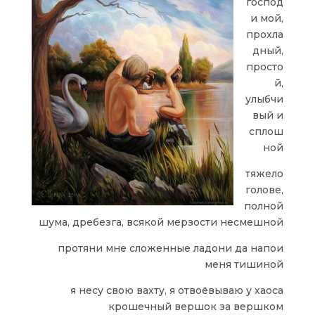
господ
и мой,
прохла
дный,
просто
й,
улыбчи
вый и
сплош
ной
тяжело
голове,
полной
шума, дребезга, всякой мерзости несмешной
протяни мне сложенные ладони да напои
меня тишиной
я несу свою вахту, я отвоёвываю у хаоса
крошечный вершок за вершком