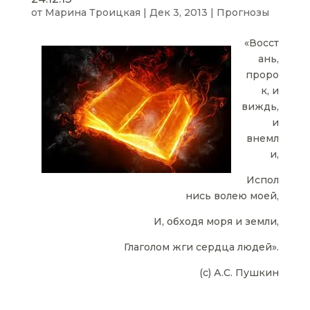
от
Марина Троицкая
|
Дек 3, 2013
|
Прогнозы
«Восст
ань,
проро
к, и
виждь,
и
внемл
и,
Испол
нись волею моей,
И, обходя моря и земли,
Глаголом жги сердца людей».
(с) А.С. Пушкин