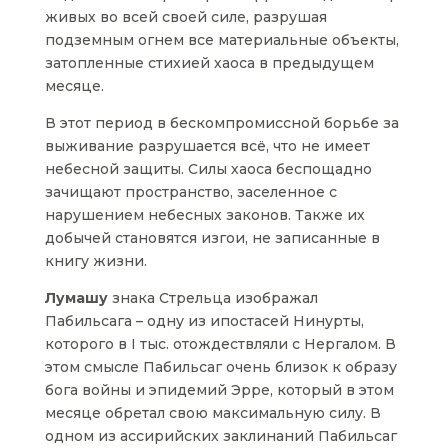
живых во всей своей силе, разрушая
подземным огнем все материальные объекты,
затопленные стихией хаоса в предыдущем
месяце.
В этот период в бескомпромиссной борьбе за
выживание разрушается всё, что не имеет
небесной защиты. Силы хаоса беспощадно
зачищают пространство, заселенное с
нарушением небесных законов. Также их
добычей становятся изгои, не записанные в
книгу жизни.
Лумашу
знака Стрельца изображал
Пабильсага – одну из ипостасей Нинурты,
которого в I тыс. отождествляли с Нергалом. В
этом смысле Пабильсаг очень близок к образу
бога войны и эпидемий Эрре, который в этом
месяце обретал свою максимальную силу. В
одном из ассирийских заклинаний Пабильсаг