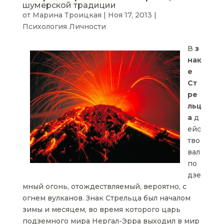
шумерской традиции
от
Марина Троицкая
|
Ноя 17, 2013
|
Психология Личности
В
з
нак
е
Ст
ре
льц
а
д
ейс
тво
вал
по
дзе
мный огонь, отождествляемый, вероятно, с
огнем вулканов. Знак Стрельца был началом
зимы и месяцем, во время которого царь
подземного мира Нергал-Эрра выходил в мир