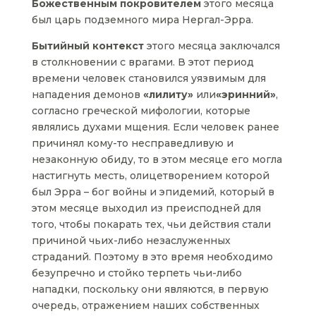
Божественным покровителем
этого месяца
был царь подземного мира Нергал-Эрра.
Бытийный контекст
этого месяца заключался
в столкновении с врагами. В этот период
времени человек становился уязвимым для
нападения демонов
«лилиту»
или
«эринний»
,
согласно греческой мифологии, которые
являлись духами мщения. Если человек ранее
причинял кому-то несправедливую и
незаконную обиду, то в этом месяце его могла
настигнуть месть, олицетворением которой
был Эрра – бог войны и эпидемий, который в
этом месяце выходил из преисподней для
того, чтобы покарать тех, чьи действия стали
причиной чьих-либо незаслуженных
страданий. Поэтому в это время необходимо
безупречно и стойко терпеть чьи-либо
нападки, поскольку они являются, в первую
очередь, отражением наших собственных