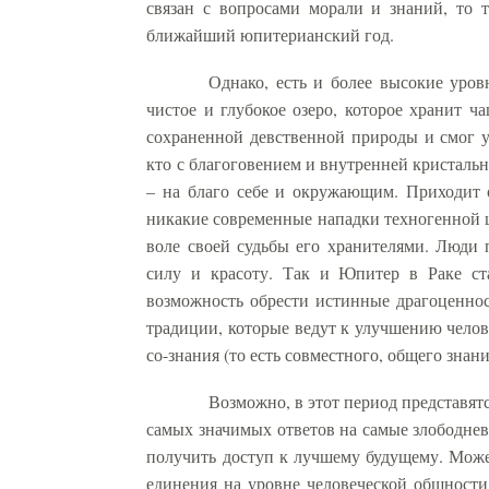
связан с вопросами морали и знаний, то 
ближайший юпитерианский год.
Однако, есть и более высокие уров
чистое и глубокое озеро, которое хранит ч
сохраненной девственной природы и смог у
кто с благоговением и внутренней кристальн
– на благо себе и окружающим. Приходит о
никакие современные нападки техногенной ц
воле своей судьбы его хранителями. Люди 
силу и красоту. Так и Юпитер в Раке ст
возможность обрести истинные драгоценнос
традиции, которые ведут к улучшению челове
со-знания (то есть совместного, общего знани
Возможно, в этот период представятс
самых значимых ответов на самые злободнев
получить доступ к лучшему будущему. Може
единения на уровне человеческой общности