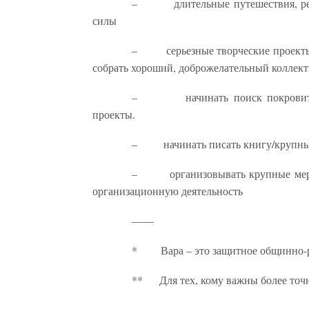
–
длительные путешествия, р
силы
–
серьезные творческие проект
собрать хороший, доброжелательный коллек
–
начинать поиск покрови
проекты.
–
начинать писать книгу/крупн
–
организовывать крупные мер
организационную деятельность
——
*
Вара – это защитное общинно-р
**
Для тех, кому важны более точ