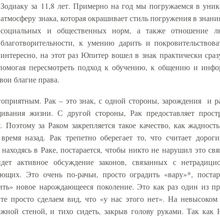
Зодиаку за 11,8 лет. Примерно на год мы погружаемся в уни
атмосферу знака, которая окрашивает стиль погружения в знания
социальных и общественных норм, а также отношение л
благотворительности, к умению дарить и покровительствова
интересно, на этот раз Юпитер вошел в знак практически сраз
 помогая пересмотреть подход к обучению, к общению и инф
вои благие права.
гоприятным. Рак – это знак, с одной стороны, зарождения
и р
щивания жизни. С другой стороны, Рак предоставляет прост
 Поэтому за Раком закрепляется такое качество, как жадность
 время назад. Рак трепетно оберегает то, что считает дороги
 находясь в Раке, постарается, чтобы никто не нарушил это св
идет активное обсуждение законов, связанных с нетрадиц
щих. Это очень по-рачьи, просто оградить «вару»*, поста
знить» новое нарождающееся поколение. Это как раз один из п
те просто сделаем вид, что «у нас этого нет». На невысоком
дежной стеной, и тихо сидеть, закрыв голову руками. Так как