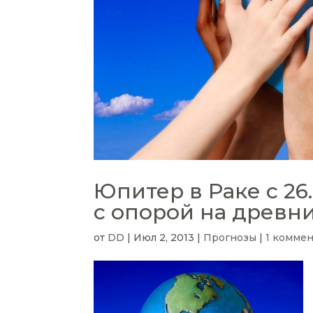
Юпитер в Раке с 26.
с опорой на древн
от
DD
|
Июл 2, 2013
|
Прогнозы
|
1 коммен