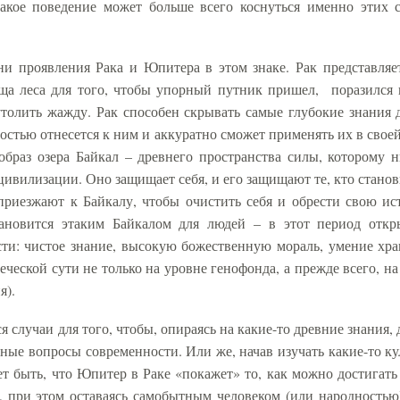
такое поведение может больше всего коснуться именно этих 
ни проявления Рака и Юпитера в этом знаке. Рак представляе
аща леса для того, чтобы упорный путник пришел,
поразился 
толить жажду. Рак способен скрывать самые глубокие знания д
остью отнесется к ним и аккуратно сможет применять их в свое
браз озера Байкал – древнего пространства силы, которому 
ивилизации. Оно защищает себя, и его защищают те, кто станов
приезжают к Байкалу, чтобы очистить себя и обрести свою и
ановится этаким Байкалом для людей – в этот период откр
ти: чистое знание, высокую божественную мораль, умение хра
ческой сути не только на уровне генофонда, а прежде всего, на
я).
я случаи для того, чтобы, опираясь на какие-то древние знания, 
ные вопросы современности. Или же, начав изучать какие-то ку
т быть, что Юпитер в Раке «покажет» то, как можно достигать
, при этом оставаясь самобытным человеком (или народностью)