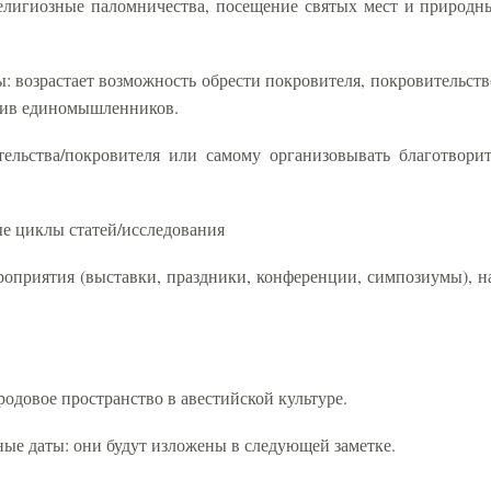
елигиозные паломничества, посещение святых мест и природн
ы: возрастает возможность обрести покровителя, покровительств
тив единомышленников.
тельства/покровителя или самому организовывать благотвори
ые циклы статей/исследования
оприятия (выставки, праздники, конференции, симпозиумы), н
одовое пространство в авестийской культуре.
ные даты: они будут изложены в следующей заметке.