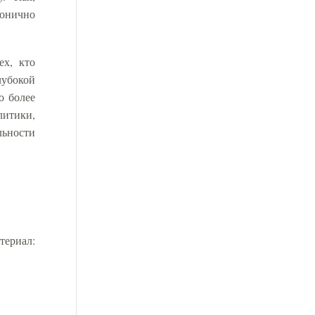
монично
ех, кто
лубокой
о более
литики,
льности
териал: