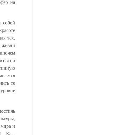
сфер на
т собой
красоте
ля тех,
й жизни
нипочем
ится по
стинную
ывается
нить те
 уровне
достичь
льтуры,
 мира и
.
Как,