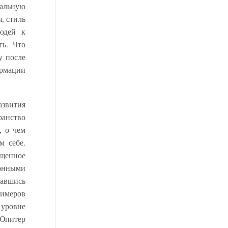
кальную
, стиль
юдей к
ть. Что
у после
ормации
азвития
ранство
, о чем
м себе.
ященное
ионными
равшись
римеров
 уровне
 Юпитер