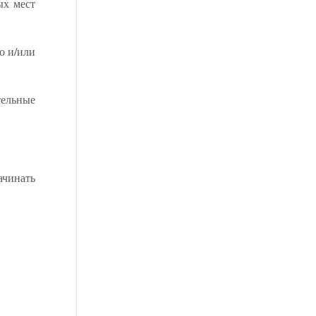
ых мест
о и/или
тельные
ачинать