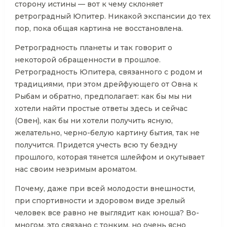
сторону истины — вот к чему склоняет
ретроградный Юпитер. Никакой экспансии до тех
пор, пока общая картина не восстановлена.
Ретроградность планеты и так говорит о
некоторой обращенности в прошлое.
Ретроградность Юпитера, связанного с родом и
традициями, при этом дрейфующего от Овна к
Рыбам и обратно, предполагает: как бы мы ни
хотели найти простые ответы здесь и сейчас
(Овен), как бы ни хотели получить ясную,
желательно, черно-белую картину бытия, так не
получится. Придется учесть всю ту бездну
прошлого, которая тянется шлейфом и окутывает
нас своим незримым ароматом.
Почему, даже при всей молодости внешности,
при спортивности и здоровом виде зрелый
человек все равно не выглядит как юноша? Во-
многом, это связано с тонким, но очень ясно