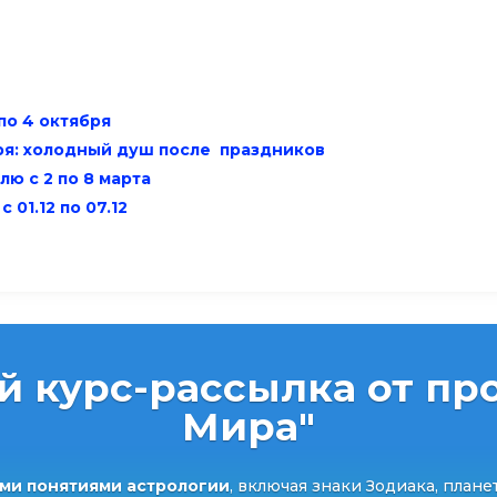
по 4 октября
аря: холодный душ после праздников
лю с 2 по 8 марта
 01.12 по 07.12
й курс-рассылка от про
Мира"
ми понятиями астрологии
, включая знаки Зодиака, плане