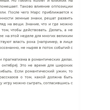
имый. Но пилить коллег и близких на
 помешает. Таково влияние оппозиции
дели. После чего Марс приближается к
бенности земные знаки, решат развить
ляд на вещи. Знание, что и где можно
том, чтобы действовать. Делать, а не
ее: на этой неделе для многих великим
ствуют власть рока (например, в лице
сознанно, не ныряя в поток событий с
и прагматизма в романтических делах.
 октября). Это не время для широких
рибыль. Если романтический ужин, то
рассказов о том, какой должна быть
у игру можно сыграть, согласившись с