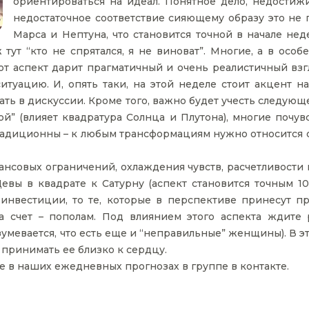
ориентироваться на идеал. Понятное дело, недостиж
недостаточное соответствие сияющему образу это не
Марса и Нептуна, что становится точной в начале не
 тут “кто не спрятался, я не виноват”. Многие, а в осо
тот аспект дарит прагматичный и очень реалистичный взг
туацию. И, опять таки, на этой неделе стоит акцент на 
ть в дискуссии. Кроме того, важно будет учесть следующ
ой” (влияет квадратура Солнца и Плутона), многие почув
адиционны – к любым трансформациям нужно относится о
нсовых ограничений, охлаждения чувств, расчетливости 
евы в квадрате к Сатурну (аспект становится точным 10
инвестиции, то те, которые в перспективе принесут п
а счет – пополам. Под влиянием этого аспекта ждите 
мевается, что есть еще и “неправильные” женщины). В эт
принимать ее близко к сердцу.
 в наших ежедневных прогнозах в группе в контакте.