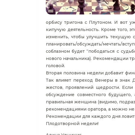
орбису тригона с Плутоном. И вот уж
кипучую деятельность. Кроме того, э
изменить, чтобы улучшить текущую си
планировать/обсуждать/мечтать/вступа
соблазном будет “пободаться с судьб
нового начальника). Рекомендации тр
головой.
Вторая половина недели добавит фина
Так влияет переход Венеры в знак Д
жестов, проявлений щедрости. Если 
обсуждение совместного будущего, 
правильная женщина (видимо, подразу
рекомендациями оратора, а можно не 
Рекомендации для каждого дня ловите
Плодотворной недели!
Алина Урникис,