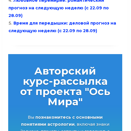
Любовное перемирие: романтический
прогноз на следующую неделю (с 22.09 по
28.09)
Время для передышки: деловой прогноз на
следующую неделю (с 22.09 по 28.09)
Авторский
курс-рассылка
от проекта "Ось
Мира"
Вы
познакомитесь с основными
понятиями астрологии
, включая знаки