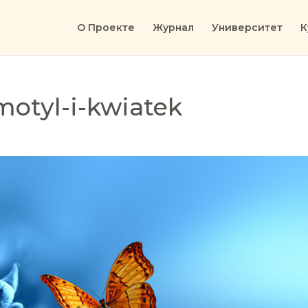
О Проекте
Журнал
Университет
К
motyl-i-kwiatek