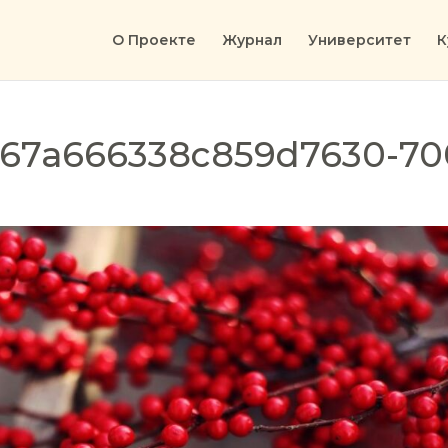
О Проекте
Журнал
Университет
К
67a666338c859d7630-70