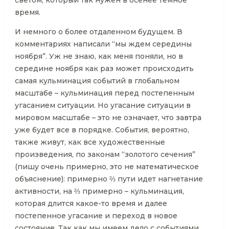
светом, который так нужен в осенее темное
время.
И немного о более отдаленном будущем. В
комментариях написали “мы ждем середины
ноября”. Уж не знаю, как меня поняли, но в
середине ноября как раз может происходить
самая кульминация событий в глобальном
масштабе – кульминация перед постепенным
угасанием ситуации. Но угасание ситуации в
мировом масштабе – это не означает, что завтра
уже будет все в порядке. События, вероятно,
также живут, как все художественные
произведения, по законам “золотого сечения”
(пишу очень примерно, это не математическое
объяснение): примерно ⅔ пути идет нагнетание
активности, на ⅔ примерно – кульминация,
которая длится какое-то время и далее
постепенное угасание и переход в новое
состояние. Так как мы имеем дело с событиями