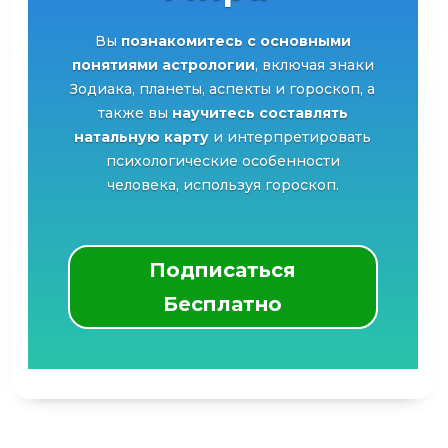
Вы
познакомитесь с основными
понятиями астрологии
, включая знаки
Зодиака, планеты, аспекты и гороскоп, а
также вы
научитесь составлять
натальную карту
и интерпретировать
психологические особенности
человека, используя гороскоп.
Подписаться
Бесплатно