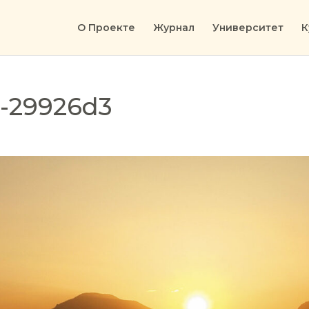
О Проекте
Журнал
Университет
К
e-29926d3