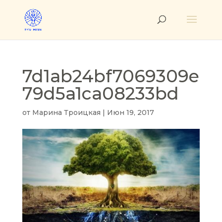
7d1ab24bf7069309e
79d5a1ca08233bd
от
Марина Троицкая
|
Июн 19, 2017