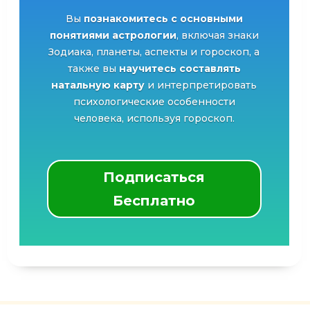
Вы
познакомитесь с основными
понятиями астрологии
, включая знаки
Зодиака, планеты, аспекты и гороскоп, а
также вы
научитесь составлять
натальную карту
и интерпретировать
психологические особенности
человека, используя гороскоп.
Подписаться
Бесплатно