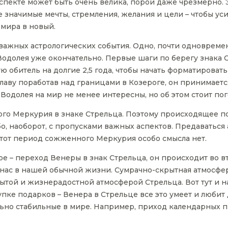
аспекте может быть очень велика, порой даже чрезмерно. 
 значимые мечты, стремления, желания и цели – чтобы уси
 мира в новый.
 важных астрологических события. Одно, почти одновреме
Водолея уже окончательно. Первые шаги по берегу знака С
ю обитель на долгие 2,5 года, чтобы начать форматироват
лаву поработав над границами в Козероге, он принимается
одолея на мир не менее интересны, но об этом стоит пог
ого Меркурия в знаке Стрельца. Поэтому происходящее п
о, наоборот, с пропусками важных аспектов. Предаваться
этот период сожженного Меркурия особо смысла нет.
е – переход Венеры в знак Стрельца, он происходит во в
я нас в нашей обычной жизни. Сумрачно-скрытная атмосф
ытой и жизнерадостной атмосферой Стрельца. Вот тут и н
пке подарков – Венера в Стрельце все это умеет и любит 
льно стабильные в мире. Например, приход календарных 