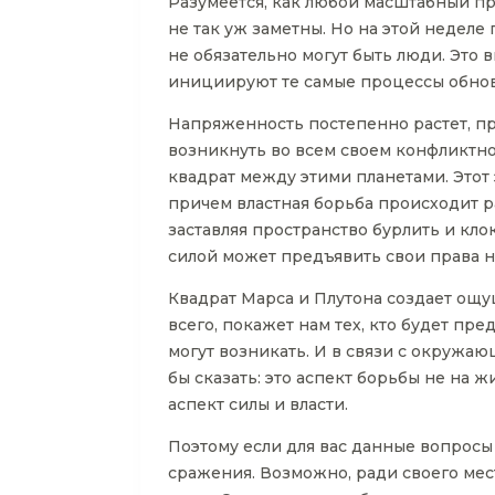
Разумеется, как любой масштабный пр
не так уж заметны. Но на этой неделе
не обязательно могут быть люди. Это
инициируют те самые процессы обнов
Напряженность постепенно растет, пр
возникнуть во всем своем конфликтн
квадрат между этими планетами. Этот 
причем властная борьба происходит ра
заставляя пространство бурлить и кло
силой может предъявить свои права н
Квадрат Марса и Плутона создает ощущ
всего, покажет нам тех, кто будет пр
могут возникать. И в связи с окружа
бы сказать: это аспект борьбы не на 
аспект силы и власти.
Поэтому если для вас данные вопросы 
сражения. Возможно, ради своего мест