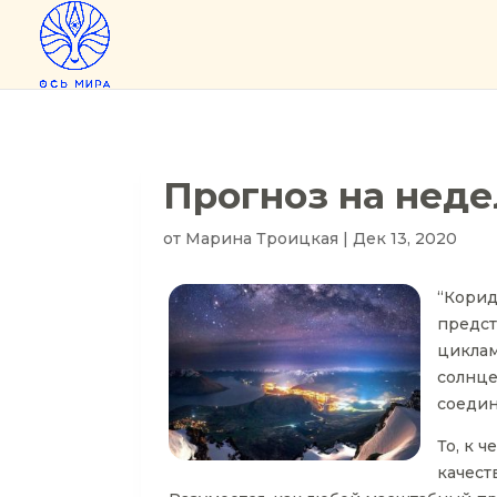
Прогноз на неделю
от
Марина Троицкая
|
Дек 13, 2020
“Корид
предст
циклам
солнце
соедин
То, к 
качест