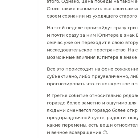
этого. Однако, цена победы на таком 
Стоит также вспомнить все свои самые
своем сознании из уходящего старого
На этой неделе произойдут сразу три
и почти сразу за ним Юпитера в знак 
сейчас уже он переходит в свою втору
исследовательское пространство. На с
Возможные влияния Юпитера в знаке В
Все это происходит на фоне сожженн
субъективно, либо преувеличенно, либ
прогнозировать что-то конкретное в 
И третье событие относительно рядово
гораздо более заметно и ощутимо дл
людьми сменяется гораздо более откр
предпраздничной суете, радости, поку
какие перемены, есть вещи относите
и вечное возвращение 🙂.