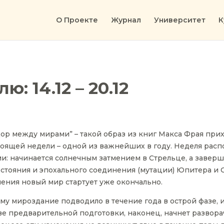
О Проекте
Журнал
Университет
К
: 14.12 – 20.12
ор между мирами” – такой образ из книг Макса Фрая прих
оящей недели – одной из важнейших в году. Неделя рас
и: начинается солнечным затмением в Стрельце, а завер
стояния и эпохального соединения (мутации) Юпитера и С
ения новый мир стартует уже окончально.
чему мироздание подводило в течение года в острой фазе, 
ве предварительной подготовки, наконец, начнет развора