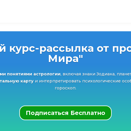
й курс-рассылка от про
Мира"
ми понятиями астрологии
, включая знаки Зодиака, плане
атальную карту
и интерпретировать психологические особ
гороскоп.
Подписаться Бесплатно