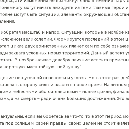
оцесс, эти изменения не возникнут явно в течение пары д
 понемногу могут начать выходить из тени главные герои 
 вполне могут быть ситуации, элементы окружающей обстан
ления.
иобретая масштаб и напор. Ситуации, которые в ноябре 
о-сложном великолепии. Формируется последний в этом 
этап цикла двух воинственных планет сам по себе означа
ди захвата условных новых территорий. Данный аспект уже
котать. В ноябре-начале декабря влияние аспекта временн
а короткую, масштабную “войнушку”.
ение нешуточной опасности и угрозы. Но на этот раз, дей
едставлять сторону силы и власти в новое время. На личн
ющими небесными обстоятельствами – новые циклы, финаль
жизнь, а на смерть – ради очень больших достижений. Это 
актуальны, если вы боретесь за что-то, то в этот период
а под солнцем, своей правды, своих целей не стоит жалеть