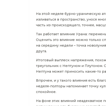
На этой неделе бурно-ураническую а
изливаться в пространство, унося мно
часть из происходящего, точнее, масш
Так работает влияние Урана: перемены
Оценить это влияние можно только сп
на середину недели – точка новолуния
друга.
Итоговый выплеск напряжения, похоже
треугольник с Нептуном и Плутоном. 
Нептуна может приносить какие-то р
Впрочем, и у такого влияния есть бл
неделя-полторы напоминает точку кул
спокойное.
На фоне этих влияний неадекватное 