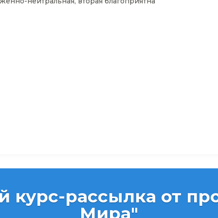
женно-нейтральная, вторая благоприятна
й курс-рассылка от про
Мира"