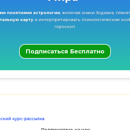
ми понятиями астрологии
, включая знаки Зодиака, плане
атальную карту
и интерпретировать психологические особ
гороскоп.
Подписаться Бесплатно
ский курс-рассылка
Подпишитесь на нас: