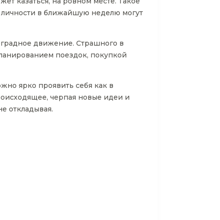
жет казаться, на ровном месте. Такое
ы личности в ближайшую неделю могут
оградное движение. Страшного в
планированием поездок, покупкой
жно ярко проявить себя как в
роисходящее, черпая новые идеи и
е откладывая.