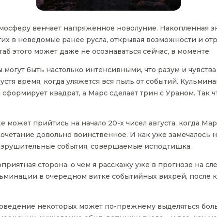
тмосферу венчает напряженное новолуние. Накопленная 
гих в неведомые ранее русла, открывая возможности и от
таб этого может даже не осознаваться сейчас, в моменте.
 могут быть настолько интенсивными, что разум и чувства
устя время, когда уляжется вся пыль от событий. Кульми
 сформирует квадрат, а Марс сделает трин с Ураном. Так ч
 может прийтись на начало 20-х чисел августа, когда Ма
Сочетание довольно воинственное. И как уже замечалось н
азрушительные события, совершаемые исподтишка.
агоприятная сторона, о чем я расскажу уже в прогнозе на
ьминации в очередном витке событийных вихрей, после к
поведение некоторых может по-прежнему выделяться бол