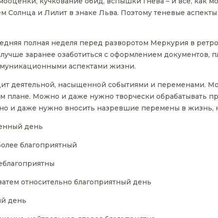
мооценки, кучкование обид, вспышки гнева – и все, как мо
м Солнца и Лилит в знаке Льва. Поэтому теневые аспект
ледняя полная неделя перед разворотом Меркурия в ретр
 лучше заранее озаботиться с оформлением документов, 
ммуникационными аспектами жизни.
ядит деятельной, насыщенной событиями и переменами. Мо
ком плане. Можно и даже нужно творчески обрабатывать п
но и даже нужно вносить назревшие перемены в жизнь, н
енный день
более благоприятный
неблагоприятны
затем относительно благоприятный день
ый день