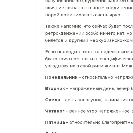
вспучивание эго, бурление задетой са
влияние связано с точным соединение
порой доминировать очень ярко.
Также напомню, что сейчас будет пос
ретро-движении особо ничего нет, но
билетов и другими меркурианско-ко
Если подводить итог, то неделя выгл
благоприятном, так и в.. специфичес
укладывая их в свой ритм жизни. Мож
Понедельник
– относительно напряж
Вторник
– напряженный день, вечер 
Среда
– день новолуния, начинания 
Четверг
– раннее утро напряженное, 
Пятница
– относительно благоприятн