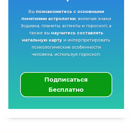
Вы
познакомитесь с основными
понятиями астрологии
, включая знаки
Зодиака, планеты, аспекты и гороскоп, а
также вы
научитесь составлять
натальную карту
и интерпретировать
психологические особенности
человека, используя гороскоп.
Подписаться
Бесплатно