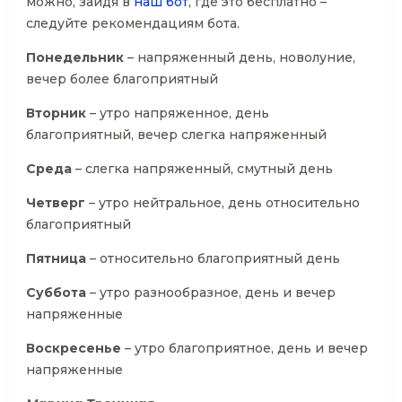
можно, зайдя в
наш бот
, где это бесплатно –
следуйте рекомендациям бота.
Понедельник
– напряженный день, новолуние,
вечер более благоприятный
Вторник
– утро напряженное, день
благоприятный, вечер слегка напряженный
Среда
– слегка напряженный, смутный день
Четверг
– утро нейтральное, день относительно
благоприятный
Пятница
– относительно благоприятный день
Суббота
– утро разнообразное, день и вечер
напряженные
Воскресенье
– утро благоприятное, день и вечер
напряженные