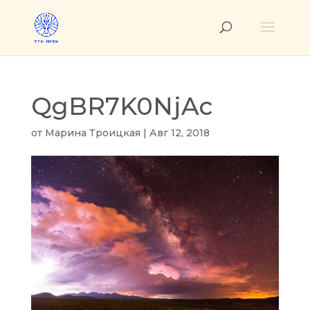
QgBR7K0NjAc
от
Марина Троицкая
|
Авг 12, 2018