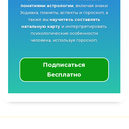
понятиями астрологии
, включая знаки
Зодиака, планеты, аспекты и гороскоп, а
также вы
научитесь составлять
натальную карту
и интерпретировать
психологические особенности
человека, используя гороскоп.
Подписаться
Бесплатно