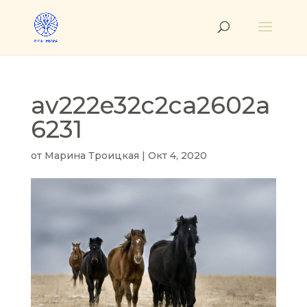
av222e32c2ca2602a
6231
от
Марина Троицкая
|
Окт 4, 2020