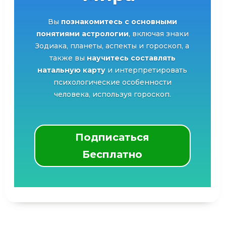
Вы
познакомитесь с основными
понятиями астрологии
, включая знаки
Зодиака, планеты, аспекты и гороскоп, а
также вы
научитесь составлять
натальную карту
и интерпретировать
психологические особенности
человека, используя гороскоп.
Подписаться
Бесплатно