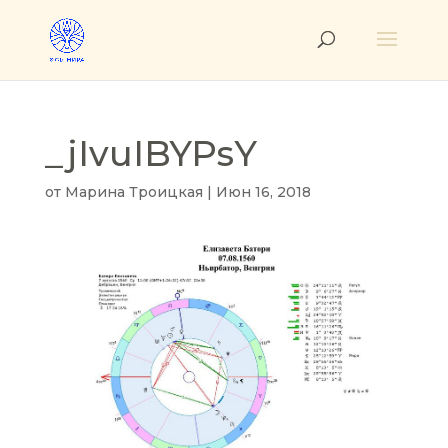
_jIvuIBYPsY
от
Марина Троицкая
|
Июн 16, 2018