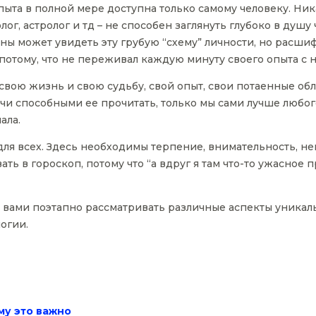
пыта в полной мере доступна только самому человеку. Н
лог, астролог и тд – не способен заглянуть глубоко в душу
оны может увидеть эту грубую “схему” личности, но расшиф
ы потому, что не переживал каждую минуту своего опыта с 
вою жизнь и свою судьбу, свой опыт, свои потаенные обла
учи способными ее прочитать, только мы сами лучше любо
ала.
для всех. Здесь необходимы терпение, внимательность, н
ь в гороскоп, потому что “а вдруг я там что-то ужасное пр
 вами поэтапно рассматривать различные аспекты уникал
огии.
у это важно