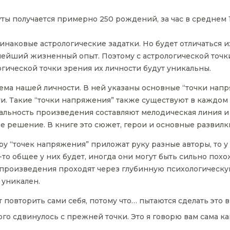
ы получается примерно 250 рождений, за час в среднем 15
инаковые астрологические задатки. Но будет отличаться и
ьнейший жизненный опыт. Поэтому с астрологической точк
огической точки зрения их личности будут уникальны.
схема нашей личности. В ней указаны основные “точки напр
. Такие “точки напряжения” также существуют в каждом 
икальность произведения составляют мелодическая линия 
ое решение. В книге это сюжет, герои и основные развилк
ру “точек напряжения” приложат руку разные авторы, то у
-то общее у них будет, иногда они могут быть сильно пох
” произведения проходят через глубинную психологическую
 уникален.
т повторить сами себя, потому что… пытаются сделать это 
го сдвинулось с прежней точки. Это я говорю вам сама к