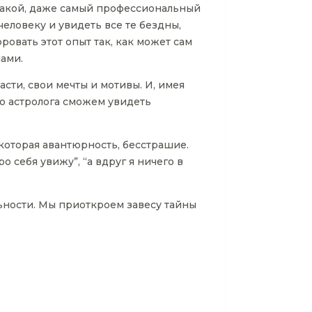
икакой, даже самый профессиональный
 человеку и увидеть все те бездны,
ровать этот опыт так, как может сам
нами.
сти, свои мечты и мотивы. И, имея
го астролога сможем увидеть
екоторая авантюрность, бесстрашие.
о себя увижу”, “а вдруг я ничего в
ьности. Мы приоткроем завесу тайны