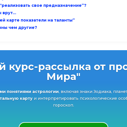
 “реализовать свое предназначение”?
ы врут…
оей карте показатели на таланты”
вны чем другие?
й курс-рассылка от про
Мира"
ми понятиями астрологии
, включая знаки Зодиака, плане
атальную карту
и интерпретировать психологические особ
гороскоп.