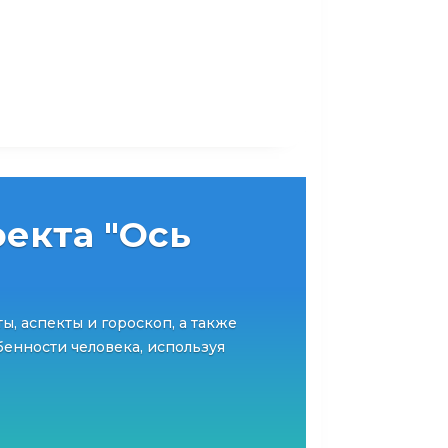
екта "Ось
ты, аспекты и гороскоп, а также
енности человека, используя