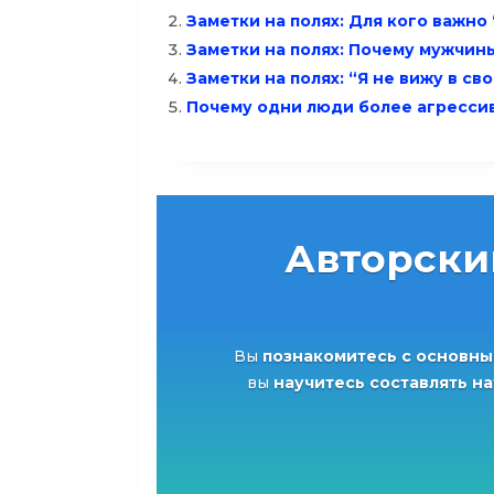
Заметки на полях: Для кого важно
Заметки на полях: Почему мужчин
Заметки на полях: “Я не вижу в св
Почему одни люди более агресси
Авторски
Вы
познакомитесь с основны
вы
научитесь составлять н