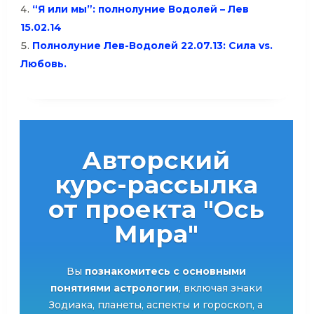
“Я или мы”: полнолуние Водолей – Лев
15.02.14
Полнолуние Лев-Водолей 22.07.13: Сила vs.
Любовь.
Авторский
курс-рассылка
от проекта "Ось
Мира"
Вы
познакомитесь с основными
понятиями астрологии
, включая знаки
Зодиака, планеты, аспекты и гороскоп, а