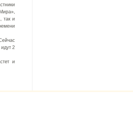
астники
Мира»,
, так и
ремени
 Сейчас
 идут 2
стет и