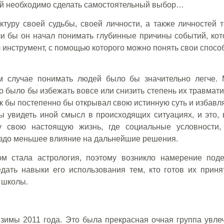
рой необходимо сделать самостоятельный выбор…
ктуру своей судьбы, своей личности, а также личностей т
ли бы он начал понимать глубинные причины событий, кот
 инструмент, с помощью которого можно понять свои спосо
ом случае понимать людей было бы значительно легче. 
 было бы избежать вовсе или снизить степень их травмат
ек бы постепенно бы открывал свою истинную суть и избавл
ы увидеть иной смысл в происходящих ситуациях, и это, 
у свою настоящую жизнь, где социальные условности,
аздо меньшее влияние на дальнейшие решения.
Отправить
ом стала астрология, поэтому возникло намерение поде
дать навыки его использования тем, кто готов их принят
 школы.
 зимы 2011 года. Это была прекрасная очная группа увле