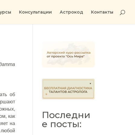
урсы
Консультации
Астрокод
Контакты
адатта
ать об
ершают
ложных,
Последни
ом, как
е посты:
ияет на
, любой