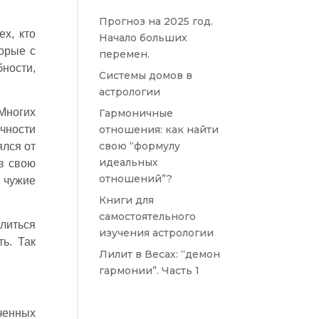
Прогноз на 2025 год.
ех, кто
Начало больших
орые с
перемен.
бности,
Системы домов в
астрологии
Многих
Гармоничные
ичности
отношения: как найти
свою “формулу
ялся от
идеальных
в свою
отношений”?
 чужие
Книги для
самостоятельного
литься
изучения астрологии
ь. Так
Лилит в Весах: “демон
гармонии”. Часть 1
ченных