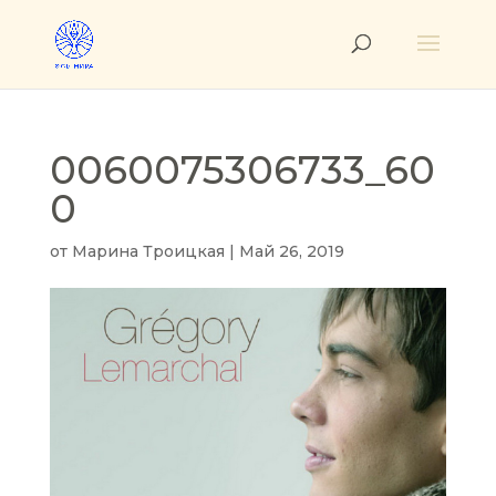
0060075306733_60
0
от
Марина Троицкая
|
Май 26, 2019