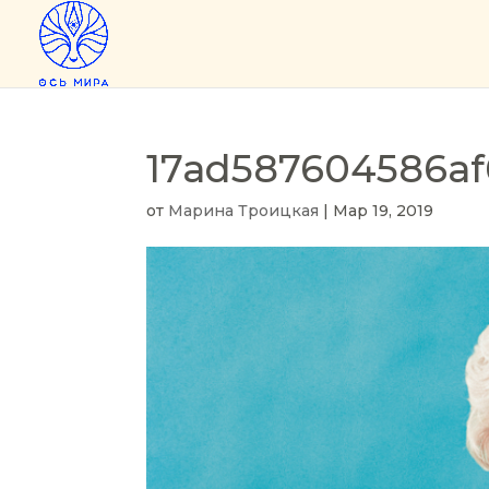
17ad587604586af
от
Марина Троицкая
|
Мар 19, 2019