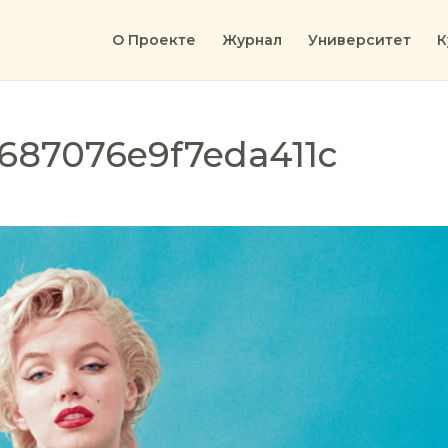
О Проекте
Журнал
Университет
К
687076e9f7eda411c